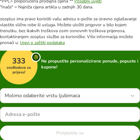
*PPC= preporučena prodajna cijena **
Posebni uvjeti
"Inače" = Najniža cijena artikla u zadnjih 30 dana.
zooplus ima pravo koristiti vašu adresu e-pošte za izravno oglašavanje
vlastite slične robe ili usluga. Možete uložiti prigovor u bilo kojem
trenutku, bez ikakvih troškova osim osnovnih troškova prijenosa,
kontaktiranjem zooplus službe za korisničke. Više informacija možete
pronaći u:
Izjavi o zaštiti podataka
333
Ne propustite personalizirane ponude, popuste i
kupone!
zooBodova za
prijavu!
Molimo odaberite vrstu ljubimaca
Pretplatite se