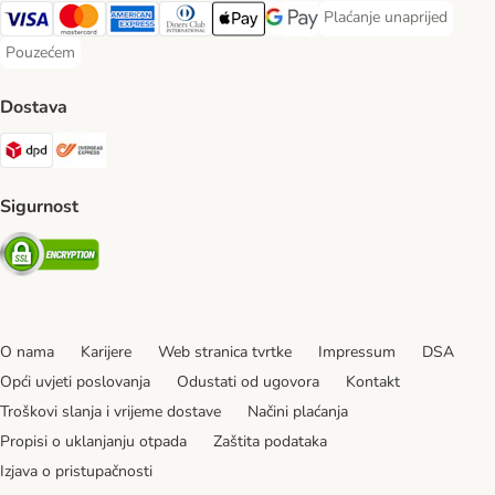
Plaćanje unaprijed
Plaćanje unaprijed Paym
Visa Payment Method
MasterCard Payment Method
American Express Payment Method
Diners Club Payment Method
Payment Method
Google pay Payment Method
Pouzećem
Pouzećem Payment Method
Dostava
DPD Shipping Method
Overseas Shipping Method
Sigurnost
Security
O nama
Karijere
Web stranica tvrtke
Impressum
DSA
Opći uvjeti poslovanja
Odustati od ugovora
Kontakt
Troškovi slanja i vrijeme dostave
Načini plaćanja
Propisi o uklanjanju otpada
Zaštita podataka
Izjava o pristupačnosti