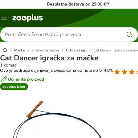
Besplatna dostava od 29,00 €**
Izbornik
Traži
proizvode
Mačke
Igračke za mačke
Udice za igru
Cat Dancer igračka za mač
Cat Dancer igračka za mačke
1 komad
Ovo je područje ocjenjivanja zvjezdicama od nula do 5: 4.8/5
Ocijenite proizvod
zooplus izbor