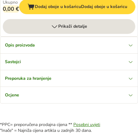
Ukupno
Dodaj oboje u košaricu
Dodaj oboje u košaricu
0,00 €
Prikaži detalje
Opis proizvoda
Sastojci
Preporuka za hranjenje
Ocjene
*PPC= preporučena prodajna cijena **
Posebni uvjeti
"Inače" = Najniža cijena artikla u zadnjih 30 dana.