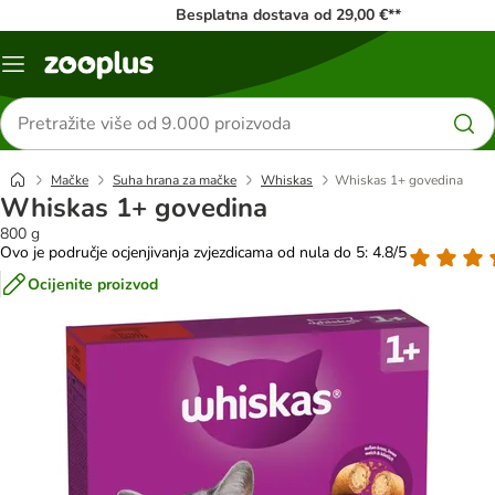
Besplatna dostava od 29,00 €**
Izbornik
Traži
proizvode
Mačke
Suha hrana za mačke
Whiskas
Whiskas 1+ govedina
Whiskas 1+ govedina
800 g
Ovo je područje ocjenjivanja zvjezdicama od nula do 5: 4.8/5
Ocijenite proizvod