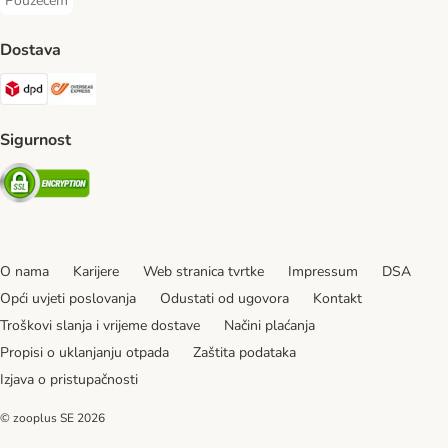
Pouzećem
Pouzećem Payment Method
Dostava
DPD Shipping Method
Overseas Shipping Method
Sigurnost
Security
O nama
Karijere
Web stranica tvrtke
Impressum
DSA
Opći uvjeti poslovanja
Odustati od ugovora
Kontakt
Troškovi slanja i vrijeme dostave
Načini plaćanja
Propisi o uklanjanju otpada
Zaštita podataka
Izjava o pristupačnosti
© zooplus SE
2026