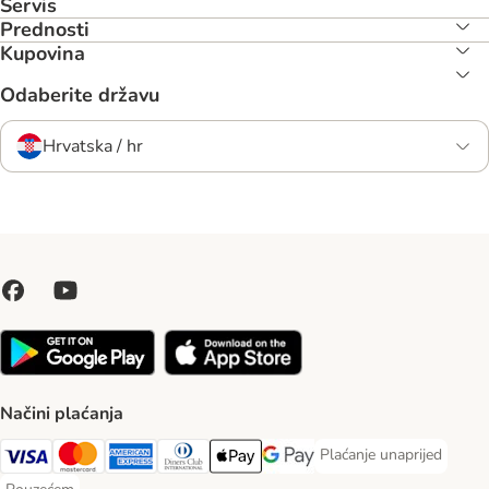
Servis
Prednosti
Kupovina
Odaberite državu
Hrvatska / hr
Načini plaćanja
Plaćanje unaprijed
Plaćanje unaprijed Paym
Visa Payment Method
MasterCard Payment Method
American Express Payment Method
Diners Club Payment Method
Payment Method
Google pay Payment Method