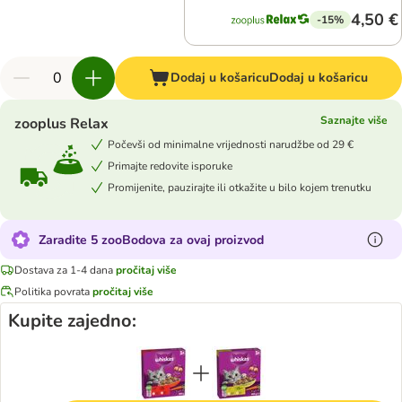
4,50 €
-15%
Dodaj u košaricu
Dodaj u košaricu
Saznajte više
zooplus Relax
Počevši od minimalne vrijednosti narudžbe od 29 €
Primajte redovite isporuke
Promijenite, pauzirajte ili otkažite u bilo kojem trenutku
Zaradite 5 zooBodova za ovaj proizvod
Dostava za 1-4 dana
pročitaj više
Politika povrata
pročitaj više
Kupite zajedno: