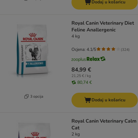
Dodaj u košaricu
Royal Canin Veterinary Diet
Feline Anallergenic
4 kg
Ocjena: 4.1/5
(
324
)
84,99 €
21,25 € / kg
80,74 €
3 opcija
Dodaj u košaricu
Royal Canin Veterinary Calm
Cat
2 kg