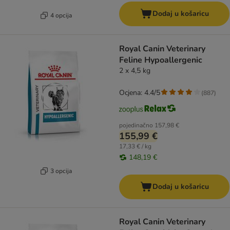
Dodaj u košaricu
4 opcija
Royal Canin Veterinary
Feline Hypoallergenic
2 x 4,5 kg
Ocjena: 4.4/5
(
887
)
pojedinačno
157,98 €
155,99 €
17,33 € / kg
148,19 €
3 opcija
Dodaj u košaricu
Royal Canin Veterinary