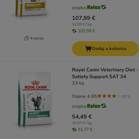
107,99 €
12,00 € / kg
102,59 €
6 opcija
Dodaj u košaricu
Royal Canin Veterinary Diet -
Satiety Support SAT 34
3,5 kg
Ocjena: 4.3/5
(
571
)
54,49 €
15,57 € / kg
51,77 €