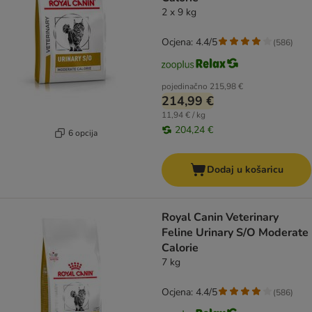
2 x 9 kg
Ocjena: 4.4/5
(
586
)
pojedinačno
215,98 €
214,99 €
11,94 € / kg
204,24 €
6 opcija
Dodaj u košaricu
Royal Canin Veterinary
Feline Urinary S/O Moderate
Calorie
7 kg
Ocjena: 4.4/5
(
586
)