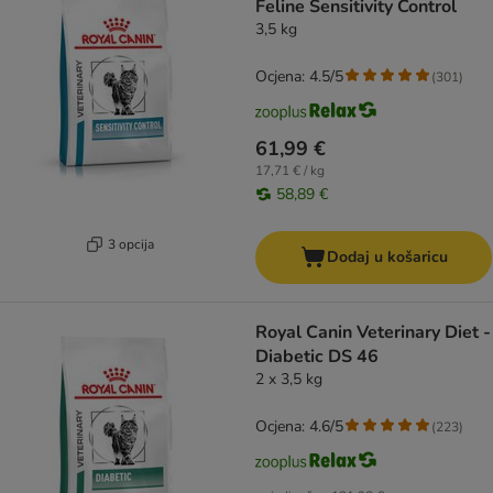
Feline Sensitivity Control
3,5 kg
Ocjena: 4.5/5
(
301
)
61,99 €
17,71 € / kg
58,89 €
3 opcija
Dodaj u košaricu
Royal Canin Veterinary Diet -
Diabetic DS 46
2 x 3,5 kg
Ocjena: 4.6/5
(
223
)