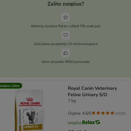
Zašto zooplus?
Aktiviraj zooplus Relax i uštedi 5% svaki put
Zasluženo povjerenje 10 milijuna kupaca
Izbor od preko 9000 proizvoda
ooplus izbor
Royal Canin Veterinary
Feline Urinary S/O
7 kg
Ocjena: 4.5/5
(
1320
)