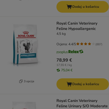
Dodaj u košaricu
Royal Canin Veterinary
Feline Hypoallergenic
4,5 kg
Ocjena: 4.4/5
(
887
)
78,99 €
17,55 € / kg
75,04 €
3 opcija
Dodaj u košaricu
Royal Canin Veterinary
Feline Urinary S/O Moderate