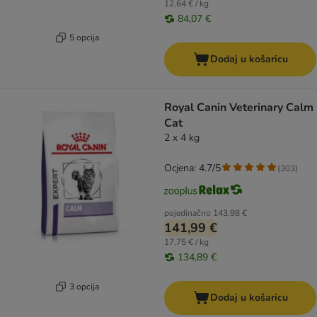
12,64 € / kg
84,07 €
5 opcija
Dodaj u košaricu
Royal Canin Veterinary Calm
Cat
2 x 4 kg
Ocjena: 4.7/5
(
303
)
pojedinačno
143,98 €
141,99 €
17,75 € / kg
134,89 €
3 opcija
Dodaj u košaricu