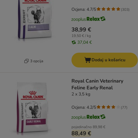
Ocjena: 4.7/5
(
303
)
38,99 €
19,50 € / kg
37,04 €
Dodaj u košaricu
3 opcija
Royal Canin Veterinary
Feline Early Renal
2 x 3,5 kg
Ocjena: 4.2/5
(
77
)
pojedinačno
89,98 €
88,49 €