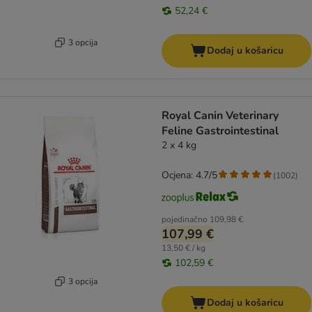
52,24 €
3 opcija
Dodaj u košaricu
Royal Canin Veterinary
Feline Gastrointestinal
2 x 4 kg
Ocjena: 4.7/5
(
1002
)
pojedinačno
109,98 €
107,99 €
13,50 € / kg
102,59 €
3 opcija
Dodaj u košaricu