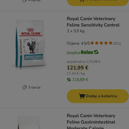
Royal Canin Veterinary
Feline Sensitivity Control
2 x 3,5 kg
Ocjena: 4.5/5
(
301
)
pojedinačno
123,98 €
121,99 €
17,43 € / kg
115,89 €
3 opcija
Dodaj u košaricu
Royal Canin Veterinary
Feline Gastrointestinal
Moderate Calorie