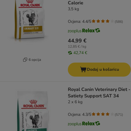
Calorie
3,5 kg
Ocjena: 4.4/5
(
586
)
44,99 €
12,85 € / kg
42,74 €
6 opcija
Dodaj u košaricu
Royal Canin Veterinary Diet -
Satiety Support SAT 34
2 x 6 kg
Ocjena: 4.3/5
(
571
)