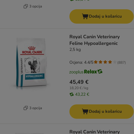
3 opcija
Dodaj u košaricu
Royal Canin Veterinary
Feline Hypoallergenic
2,5 kg
Ocjena: 4.4/5
(
887
)
45,49 €
18,20 € / kg
43,22 €
3 opcija
Dodaj u košaricu
Royal Canin Veterinary