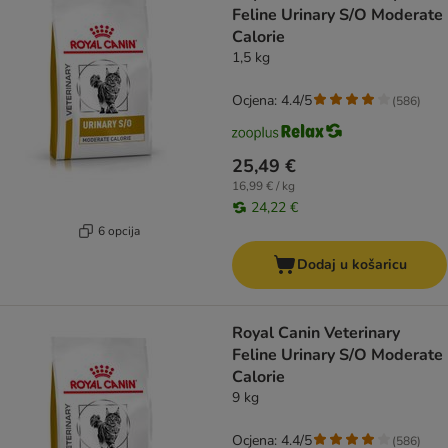
Feline Urinary S/O Moderate
Calorie
1,5 kg
Ocjena: 4.4/5
(
586
)
25,49 €
16,99 € / kg
24,22 €
6 opcija
Dodaj u košaricu
Royal Canin Veterinary
Feline Urinary S/O Moderate
Calorie
9 kg
Ocjena: 4.4/5
(
586
)