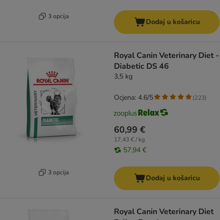
3 opcija
Dodaj u košaricu
Royal Canin Veterinary Diet -
Diabetic DS 46
3,5 kg
Ocjena: 4.6/5
(
223
)
60,99 €
17,43 € / kg
57,94 €
3 opcija
Dodaj u košaricu
Royal Canin Veterinary Diet