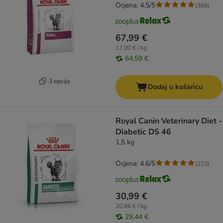
Ocjena: 4.5/5
(
386
)
67,99 €
17,00 € / kg
64,59 €
3 opcija
Dodaj u košaricu
Royal Canin Veterinary Diet -
Diabetic DS 46
1,5 kg
Ocjena: 4.6/5
(
223
)
30,99 €
20,66 € / kg
29,44 €