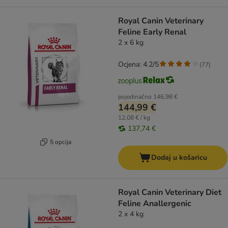
Royal Canin Veterinary
Feline Early Renal
2 x 6 kg
Ocjena: 4.2/5
(
77
)
pojedinačno
146,98 €
144,99 €
12,08 € / kg
137,74 €
5 opcija
Dodaj u košaricu
Royal Canin Veterinary Diet
Feline Anallergenic
2 x 4 kg