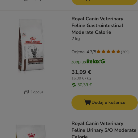
Royal Canin Veterinary
Feline Gastrointestinal
Moderate Calorie
2 kg
Ocjena: 4.7/5
(
289
)
31,99 €
16,00 € / kg
30,39 €
3 opcija
Dodaj u košaricu
Royal Canin Veterinary
Feline Urinary S/O Moderate
Calorie