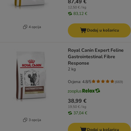
87,49 €
12,50 € / kg
83,12 €
4 opcija
Dodaj u košaricu
​​​​​​​Royal Canin Expert Feline
Gastrointestinal Fibre
Response
2 kg
Ocjena: 4.8/5
(
669
)
38,99 €
19,50 € / kg
37,04 €
3 opcija
Dodaj u košaricu