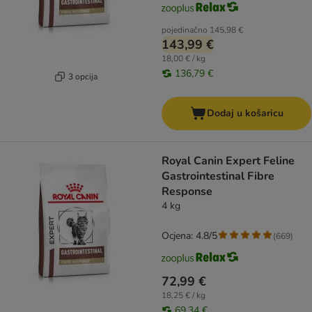
pojedinačno
145,98 €
143,99 €
18,00 € / kg
136,79 €
3 opcija
Dodaj u košaricu
​​​​​​​Royal Canin Expert Feline
Gastrointestinal Fibre
Response
4 kg
Ocjena: 4.8/5
(
669
)
72,99 €
18,25 € / kg
69,34 €