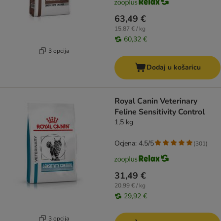
63,49 €
15,87 € / kg
60,32 €
3 opcija
Dodaj u košaricu
Royal Canin Veterinary
Feline Sensitivity Control
1,5 kg
Ocjena: 4.5/5
(
301
)
31,49 €
20,99 € / kg
29,92 €
3 opcija