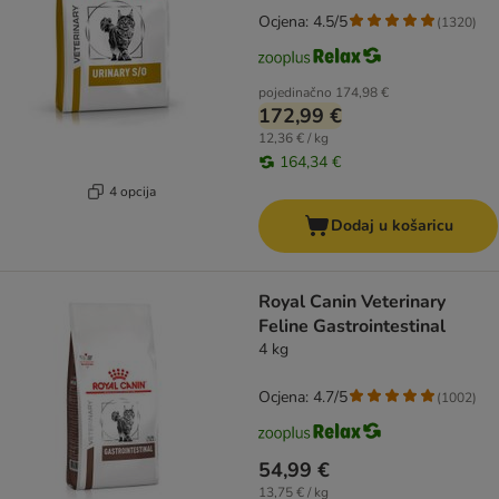
Ocjena: 4.5/5
(
1320
)
pojedinačno
174,98 €
172,99 €
12,36 € / kg
164,34 €
4 opcija
Dodaj u košaricu
Royal Canin Veterinary
Feline Gastrointestinal
4 kg
Ocjena: 4.7/5
(
1002
)
54,99 €
13,75 € / kg