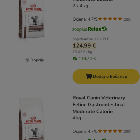
2 x 4 kg
Ocjena: 4.7/5
(
289
)
pojedinačno
126,98 €
124,99 €
15,62 € / kg
118,74 €
3 opcija
Dodaj u košaricu
Royal Canin Veterinary
Feline Gastrointestinal
Moderate Calorie
4 kg
Ocjena: 4.7/5
(
289
)