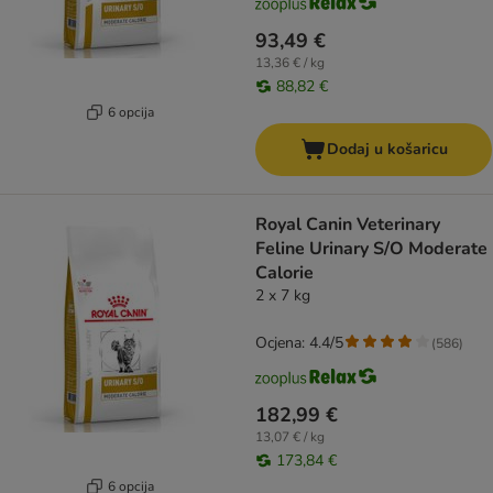
93,49 €
13,36 € / kg
88,82 €
6 opcija
Dodaj u košaricu
Royal Canin Veterinary
Feline Urinary S/O Moderate
Calorie
2 x 7 kg
Ocjena: 4.4/5
(
586
)
182,99 €
13,07 € / kg
173,84 €
6 opcija