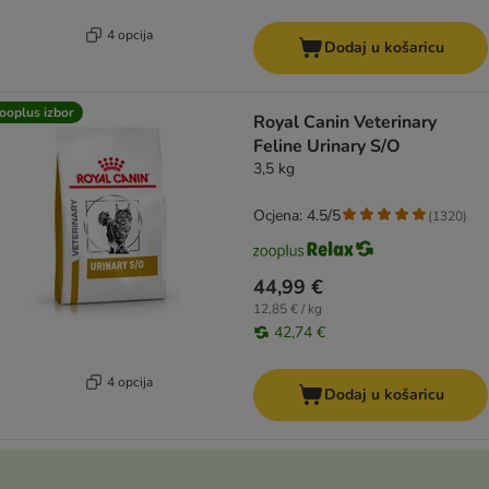
4 opcija
Dodaj u košaricu
ooplus izbor
Royal Canin Veterinary
Feline Urinary S/O
3,5 kg
Ocjena: 4.5/5
(
1320
)
44,99 €
12,85 € / kg
42,74 €
4 opcija
Dodaj u košaricu