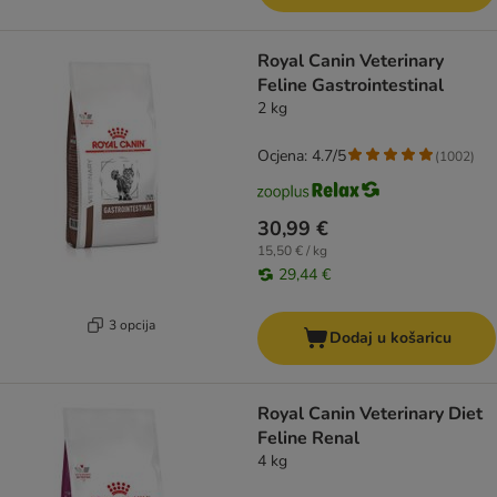
Royal Canin Veterinary
Feline Gastrointestinal
2 kg
Ocjena: 4.7/5
(
1002
)
30,99 €
15,50 € / kg
29,44 €
3 opcija
Dodaj u košaricu
Royal Canin Veterinary Diet
Feline Renal
4 kg