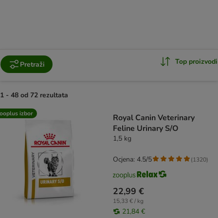
Top proizvodi
Pretraži
1 - 48 od 72 rezultata
artikli proizvoda su promijenjeni
ooplus izbor
Royal Canin Veterinary
Feline Urinary S/O
1,5 kg
Ocjena: 4.5/5
(
1320
)
22,99 €
15,33 € / kg
21,84 €