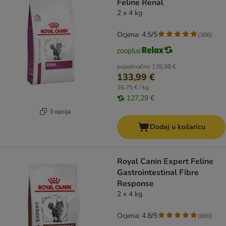
Feline Renal
2 x 4 kg
Ocjena: 4.5/5
(
386
)
pojedinačno
135,98 €
133,99 €
16,75 € / kg
127,29 €
3 opcija
Dodaj u košaricu
​​​​​​​Royal Canin Expert Feline
Gastrointestinal Fibre
Response
2 x 4 kg
Ocjena: 4.8/5
(
669
)