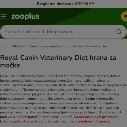
Besplatna dostava od 29,00 €**
Izbornik
Traži
proizvode
Mačke
Suha hrana za mačke
Royal Canin Veterinary Diet
Royal Canin Veterinary Diet hrana za
mačke
Royal Canin Veterinary i Royal Canin Expert nude širok raspon hrane i dijetetske
hrane s pomoću koje možete podržati svog ljubimca u različitim sferama
života. Dijetetsku hranu moguće je davati uz veterinarski nadzor nakon savjetovanja
s veterinarom. Tijekom razdoblja hranjenja ovom hranom, ljubimca vodite na
redovite veterinarske preglede. Ako se tijekom razdoblja hranjenja stanje vašeg
ljubimca pogorša, odmah potražite veterinarsku pomoć.
Važne informacije:
svakako se posavjetujte s veterinarom prije davanja veterinarske hrane ljubimcu.
Ljubimca vodite na pregled najmanje svakih šest mjeseci ili češće ako vam tako
preporuči veterinar. Ako se stanje vašeg ljubimca pogorša tijekom korištenja ovih
proizvoda, odmah potražite veterinarsku pomoć.
Dodavanjem ovih proizvoda u
košaricu potvrđujete da ste pročitali i razumjeli navedene informacije.