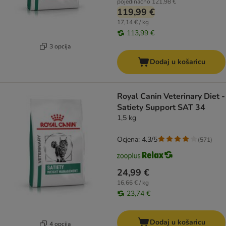
pojedinačno
121,98 €
119,99 €
17,14 € / kg
113,99 €
3 opcija
Dodaj u košaricu
Royal Canin Veterinary Diet -
Satiety Support SAT 34
1,5 kg
Ocjena: 4.3/5
(
571
)
24,99 €
16,66 € / kg
23,74 €
Dodaj u košaricu
4 opcija