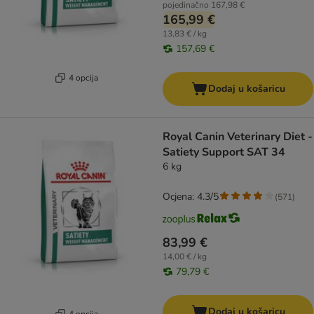
pojedinačno
167,98 €
165,99 €
13,83 € / kg
157,69 €
4 opcija
Dodaj u košaricu
Royal Canin Veterinary Diet -
Satiety Support SAT 34
6 kg
Ocjena: 4.3/5
(
571
)
83,99 €
14,00 € / kg
79,79 €
Dodaj u košaricu
4 opcija