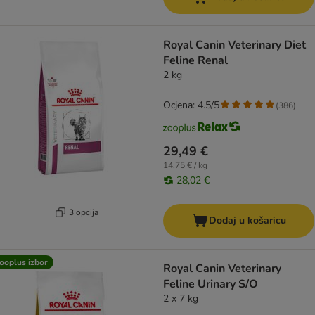
Royal Canin Veterinary Diet
Feline Renal
2 kg
Ocjena: 4.5/5
(
386
)
29,49 €
14,75 € / kg
28,02 €
3 opcija
Dodaj u košaricu
ooplus izbor
Royal Canin Veterinary
Feline Urinary S/O
2 x 7 kg