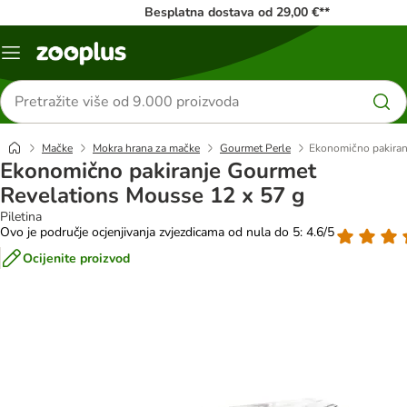
Besplatna dostava od 29,00 €**
Izbornik
Traži
proizvode
Mačke
Mokra hrana za mačke
Gourmet Perle
Ekonomično pakiran
Ekonomično pakiranje Gourmet
Revelations Mousse 12 x 57 g
Piletina
Ovo je područje ocjenjivanja zvjezdicama od nula do 5: 4.6/5
Ocijenite proizvod