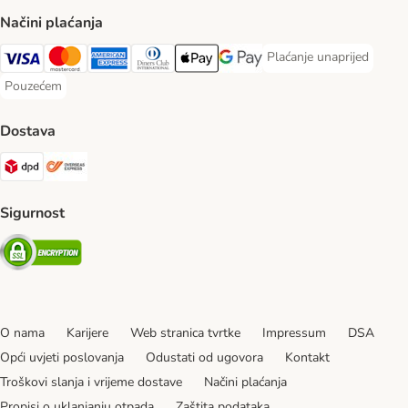
Načini plaćanja
Plaćanje unaprijed
Plaćanje unaprijed Paym
Visa Payment Method
MasterCard Payment Method
American Express Payment Method
Diners Club Payment Method
Payment Method
Google pay Payment Method
Pouzećem
Pouzećem Payment Method
Dostava
DPD Shipping Method
Overseas Shipping Method
Sigurnost
Security
O nama
Karijere
Web stranica tvrtke
Impressum
DSA
Opći uvjeti poslovanja
Odustati od ugovora
Kontakt
Troškovi slanja i vrijeme dostave
Načini plaćanja
Propisi o uklanjanju otpada
Zaštita podataka