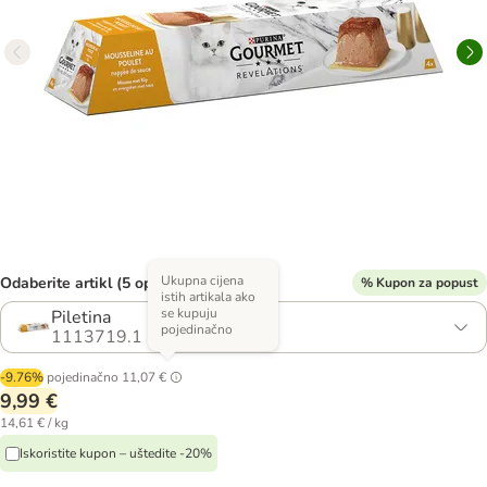
Ukupna cijena
Odaberite artikl (5 opcija)
% Kupon za popust
istih artikala ako
se kupuju
Piletina
pojedinačno
1113719.1
-9.76%
pojedinačno
11,07 €
9,99 €
14,61 € / kg
Iskoristite kupon – uštedite -20%