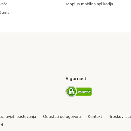
vače
zooplus mobilna aplikacija
štima
Sigurnost
ping Method
erseas Shipping Method
Security
ći uvjeti poslovanja
Odustati od ugovora
Kontakt
Troškovi sla
ti