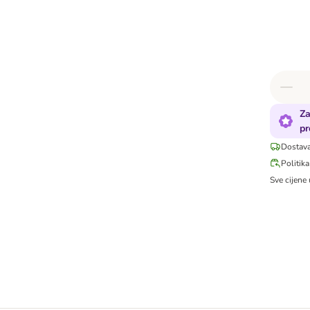
Za
pr
Dostava
Politika
Sve cijene 