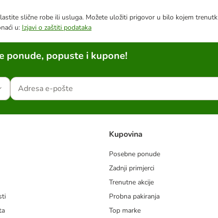
astite slične robe ili usluga. Možete uložiti prigovor u bilo kojem trenu
onaći u:
Izjavi o zaštiti podataka
ne ponude, popuste i kupone!
Kupovina
Posebne ponude
Zadnji primjerci
m
Trenutne akcije
ti
Probna pakiranja
ta
Top marke