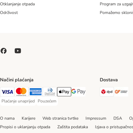
Otklanjanje otpada
Program za uzgaji
Održivost
Pomažemo skloni
Načini plaćanja
Dostava
DPD Ship
Ov
Visa Payment Method
MasterCard Payment Method
American Express Payment Method
Diners Club Payment Method
Payment Method
Google pay Payment Method
Plaćanje unaprijed
Pouzećem
Plaćanje unaprijed Payment Method
Pouzećem Payment Method
O nama
Karijere
Web stranica tvrtke
Impressum
DSA
Op
Propisi o uklanjanju otpada
Zaštita podataka
Izjava o pristupačnos