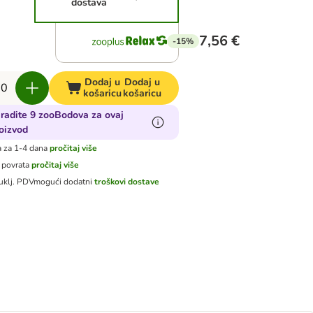
dostava
7,56 €
-15%
Dodaj u
Dodaj u
košaricu
košaricu
radite 9 zooBodova za ovaj
oizvod
 za 1-4 dana
pročitaj više
 povrata
pročitaj više
uklj. PDV
mogući dodatni
troškovi dostave