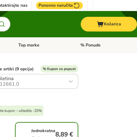
taktirajte nas
Ponovno naručite
Košarica
Top marke
% Ponude
Pregled kategorija: + VET hrana
Pregled kategorija: Top marke
 artikl (9 opcija)
% Kupon za popust
iletina
12661.0
tite kupon – uštedite -20%
Jednokratna
8,89 €