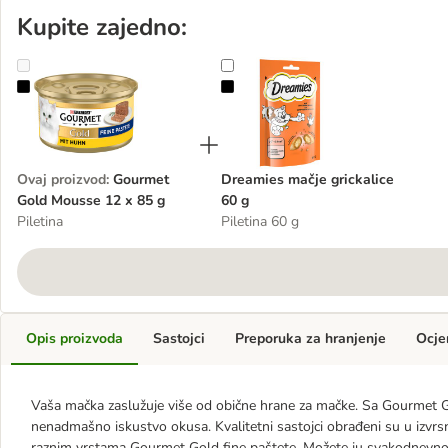
Kupite zajedno:
Gourmet Gold Mousse 12 x 85 g
Dreamies mačje grickalice 60 g
Ovaj proizvod
:
Gourmet
Dreamies mačje grickalice
Gold Mousse 12 x 85 g
60 g
Piletina
Piletina 60 g
Opis proizvoda
Sastojci
Preporuka za hranjenje
Ocje
Vaša mačka zaslužuje više od obične hrane za mačke. Sa Gourmet G
nenadmašno iskustvo okusa. Kvalitetni sastojci obrađeni su u izvrsnu
raznim vrstama Gourmet Gold fine paštete. Možete ju svakodnevno 