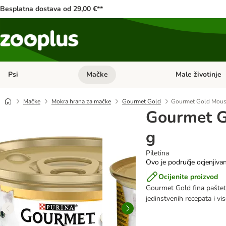
Besplatna dostava od 29,00 €**
Psi
Mačke
Male životinje
Pregled kategorija: Psi
Pregled kategorija
Mačke
Mokra hrana za mačke
Gourmet Gold
Gourmet Gold Mouss
Gourmet G
g
Piletina
Ovo je područje ocjenjiva
Ocijenite proizvod
Gourmet Gold fina paštet
jedinstvenih recepata i vi