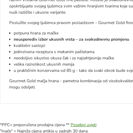
opskrbljujete svojeg ljubimca svim važnim hranjivim tvarima koje 
nudi različite i ukusne varijante.
Poslužite svojeg ljubimca pravom poslasticom - Gourmet Gold fin
potpuna hrana za mačke
neusporediv izbor ukusnih vrsta - za svakodnevnu promjenu
kvalitetni sastojci
jedinstvena receptura s mekanim paštetama
neodoljivo iskustvo okusa čak i za najzahtjevnije mačke
velika raznolikost ukusnih menija
u praktičnim konzervama od 85 g - tako da svaki obrok bude svje
Gourmet Gold mačja hrana - pametna kombinacija od visokokvalitetn
mogu odoljeti.
*PPC= preporučena prodajna cijena **
Posebni uvjeti
"Inače" = Najniža cijena artikla u zadnjih 30 dana.