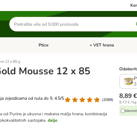
Kon
Traži
proizvode
Ptice
+ VET hrana
: Mačke
Pregled kategorija: Male životinje
Pregled kategorija: Ptice
e 12 x 85 g
old Mousse 12 x 85
Odaberite
P
3
8,89 €
nja zvjezdicama od nula do 5: 4.5/5
(
2089
)
8,72 € / kg
Iskoris
a od Purine je ukusna i mekana mačja hrana, kombinacija
sokokvalitetnih sastojaka.
dalje