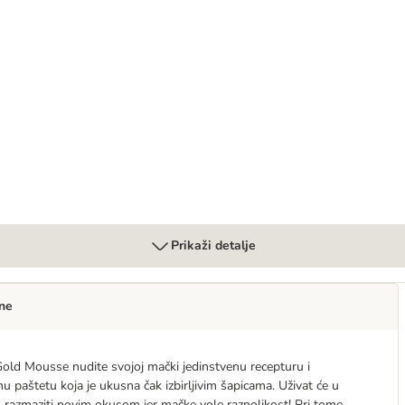
Prikaži detalje
ne
old Mousse nudite svojoj mački jedinstvenu recepturu i
 paštetu koja je ukusna čak izbirljivim šapicama. Uživat će ​​u
razmaziti novim okusom jer mačke vole raznolikost! Pri tome