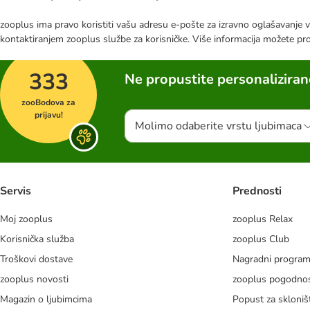
zooplus ima pravo koristiti vašu adresu e-pošte za izravno oglašavanje vl
kontaktiranjem zooplus službe za korisničke. Više informacija možete pr
333
Ne propustite personalizira
zooBodova za
prijavu!
Molimo odaberite vrstu ljubimaca
Servis
Prednosti
Moj zooplus
zooplus Relax
Korisnička služba
zooplus Club
Troškovi dostave
Nagradni progra
zooplus novosti
zooplus pogodnos
Magazin o ljubimcima
Popust za skloniš