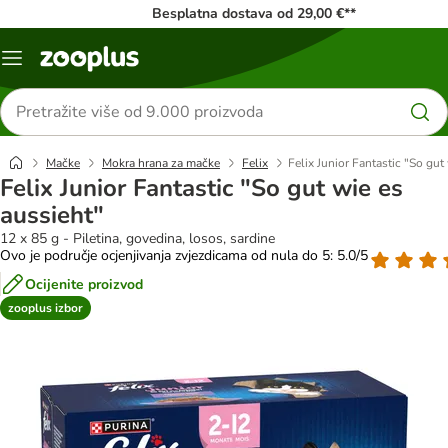
Besplatna dostava od 29,00 €**
Izbornik
Traži
proizvode
Mačke
Mokra hrana za mačke
Felix
Felix Junior Fantastic "So gut
Felix Junior Fantastic "So gut wie es
aussieht"
12 x 85 g - Piletina, govedina, losos, sardine
Ovo je područje ocjenjivanja zvjezdicama od nula do 5: 5.0/5
Ocijenite proizvod
zooplus izbor