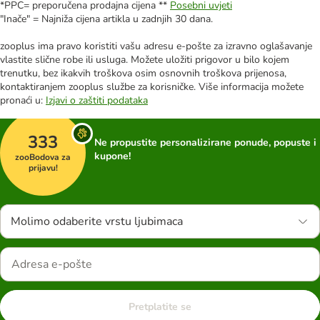
*PPC= preporučena prodajna cijena **
Posebni uvjeti
"Inače" = Najniža cijena artikla u zadnjih 30 dana.
zooplus ima pravo koristiti vašu adresu e-pošte za izravno oglašavanje
vlastite slične robe ili usluga. Možete uložiti prigovor u bilo kojem
trenutku, bez ikakvih troškova osim osnovnih troškova prijenosa,
kontaktiranjem zooplus službe za korisničke. Više informacija možete
pronaći u:
Izjavi o zaštiti podataka
333
Ne propustite personalizirane ponude, popuste i
kupone!
zooBodova za
prijavu!
Molimo odaberite vrstu ljubimaca
Pretplatite se