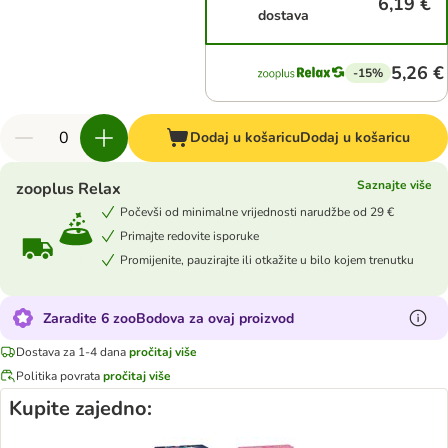
6,19 €
dostava
5,26 €
-15%
Dodaj u košaricu
Dodaj u košaricu
Saznajte više
zooplus Relax
Počevši od minimalne vrijednosti narudžbe od 29 €
Primajte redovite isporuke
Promijenite, pauzirajte ili otkažite u bilo kojem trenutku
Zaradite 6 zooBodova za ovaj proizvod
Dostava za 1-4 dana
pročitaj više
Politika povrata
pročitaj više
Kupite zajedno: