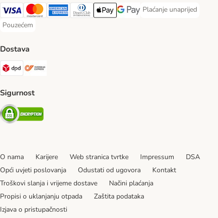
Plaćanje unaprijed
Plaćanje unaprijed Paym
Visa Payment Method
MasterCard Payment Method
American Express Payment Method
Diners Club Payment Method
Payment Method
Google pay Payment Method
Pouzećem
Pouzećem Payment Method
Dostava
DPD Shipping Method
Overseas Shipping Method
Sigurnost
Security
O nama
Karijere
Web stranica tvrtke
Impressum
DSA
Opći uvjeti poslovanja
Odustati od ugovora
Kontakt
Troškovi slanja i vrijeme dostave
Načini plaćanja
Propisi o uklanjanju otpada
Zaštita podataka
Izjava o pristupačnosti