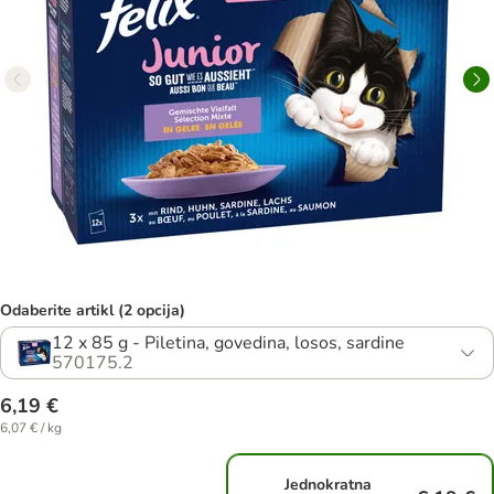
Odaberite artikl (2 opcija)
12 x 85 g - Piletina, govedina, losos, sardine
570175.2
6,19 €
6,07 € / kg
Jednokratna