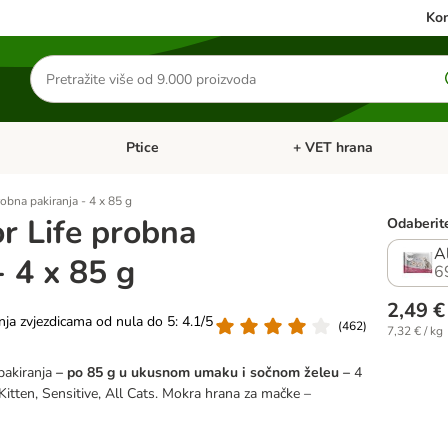
Kon
Traži
proizvode
Ptice
+ VET hrana
: Mačke
Pregled kategorija: Male životinje
Pregled kategorija: Ptice
robna pakiranja - 4 x 85 g
r Life probna
Odaberite
A
- 4 x 85 g
6
2,49 €
nja zvjezdicama od nula do 5: 4.1/5
(
462
)
7,32 € / kg
pakiranja
– po 85 g u ukusnom umaku i sočnom želeu –
4
 Kitten, Sensitive, All Cats. Mokra hrana za mačke –