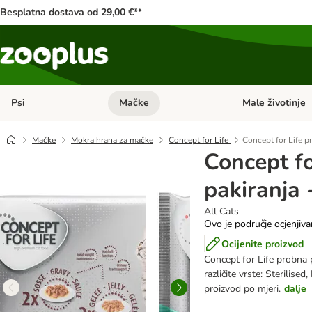
Besplatna dostava od 29,00 €**
Psi
Mačke
Male životinje
Pregled kategorija: Psi
Pregled kategorija
Mačke
Mokra hrana za mačke
Concept for Life
Concept for Life p
Concept fo
pakiranja 
All Cats
Ovo je područje ocjenjiva
Ocijenite proizvod
Concept for Life
probna 
različite vrste:
Sterilised,
proizvod po mjeri.
dalje