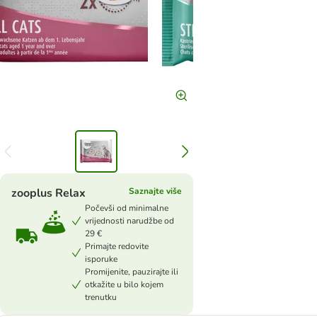
zooplus Relax
Saznajte više
Počevši od minimalne
vrijednosti narudžbe od
29 €
Primajte redovite
isporuke
Promijenite, pauzirajte ili
otkažite u bilo kojem
trenutku