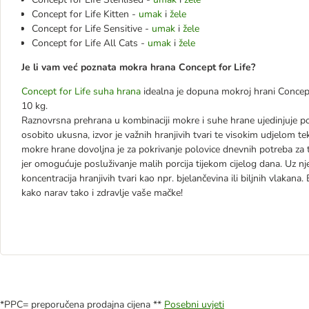
Concept for Life Kitten -
umak
i
žele
Concept for Life Sensitive -
umak
i
žele
Concept for Life All Cats -
umak
i
žele
Je li vam već poznata mokra hrana Concept for Life?
Concept for Life suha hrana
idealna je dopuna mokroj hrani Concept 
10 kg.
Raznovrsna prehrana u kombinaciji mokre i suhe hrane ujedinjuje po
osobito ukusna, izvor je važnih hranjivih tvari te visokim udjelom t
mokre hrane dovoljna je za pokrivanje polovice dnevnih potreba 
jer omogućuje posluživanje malih porcija tijekom cijelog dana. Uz 
koncentracija hranjivih tvari kao npr. bjelančevina ili biljnih vlakan
kako narav tako i zdravlje vaše mačke!
*PPC= preporučena prodajna cijena **
Posebni uvjeti