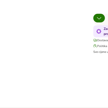
Za
pr
Dostava
Politika
Sve cijene 