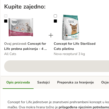
Kupite zajedno:
Concept for Life probna pakiranja - 4 x 85 g
Concept for Life Sterilised Cats pil
Ovaj proizvod
:
Concept for
Concept for Life Sterilised
Life probna pakiranja - 4 x
Cats piletina
85 g
All Cats
Nova receptura! 3 kg
Opis proizvoda
Sastojci
Preporuka za hranjenje
Ocje
Concept for Life jedinstven je znanstveni prehrambeni koncept u 
mačke. Ova mokra hrana točno je
prilagođena njezinim potrebam