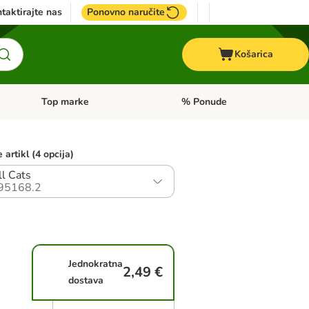
taktirajte nas
Ponovno naručite
Košarica
Top marke
% Ponude
Pregled kategorija: + VET hrana
Pregled kategorija: Top marke
 artikl (4 opcija)
ll Cats
95168.2
Jednokratna
2,49 €
dostava