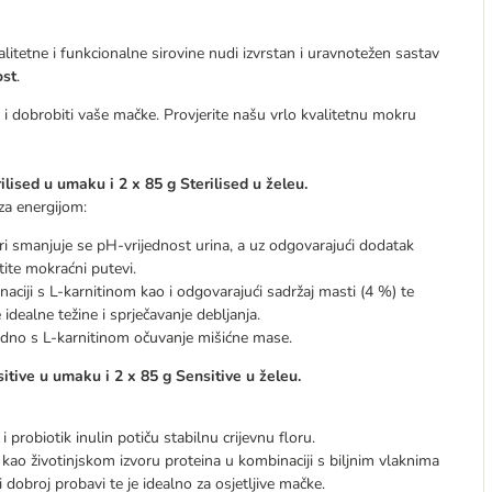
litetne i funkcionalne sirovine nudi izvrstan i uravnotežen sastav
ost
.
 dobrobiti vaše mačke. Provjerite našu vrlo kvalitetnu mokru
ilised u umaku i 2 x 85 g Sterilised u želeu.
za energijom:
smanjuje se pH-vrijednost urina, a uz odgovarajući dodatak
tite mokraćni putevi.
aciji s L-karnitinom kao i odgovarajući sadržaj masti (4 %) te
dealne težine i sprječavanje debljanja.
edno s L-karnitinom očuvanje mišićne mase.
itive u umaku i 2 x 85 g Sensitive u želeu.
 probiotik inulin potiču stabilnu crijevnu floru.
kao životinjskom izvoru proteina u kombinaciji s biljnim vlaknima
 dobroj probavi te je idealno za osjetljive mačke.