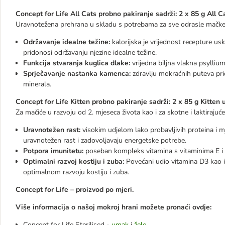
Concept for Life All Cats probno pakiranje sadrži: 2 x 85 g All C
Uravnotežena prehrana u skladu s potrebama za sve odrasle mačke 
Održavanje idealne težine:
kalorijska je vrijednost recepture 
pridonosi održavanju njezine idealne težine.
Funkcija stvaranja kuglica dlake:
vrijedna biljna vlakna psylli
Sprječavanje nastanka kamenca:
zdravlju mokraćnih puteva p
minerala.
Concept for Life Kitten probno pakiranje sadrži: 2 x 85 g Kitten 
Za mačiće u razvoju od 2. mjeseca života kao i za skotne i laktira
Uravnotežen rast:
visokim udjelom lako probavljivih proteina i m
uravnotežen rast i zadovoljavaju energetske potrebe.
Potpora imunitetu:
poseban kompleks vitamina s vitaminima E i D
Optimalni razvoj kostiju i zuba:
Povećani udio vitamina D3 kao i
optimalnom razvoju kostiju i zuba.
Concept for Life – proizvod po mjeri.
Više informacija o našoj mokroj hrani možete pronaći ovdje:
Concept for Life Sterilised -
umak
i
žele