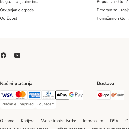
Magazin o ljubimcima
Popust za skloniš
Otklanjanje otpada
Program za uzgaji
Održivost
Pomažemo skloni
Načini plaćanja
Dostava
DPD Ship
Ov
Visa Payment Method
MasterCard Payment Method
American Express Payment Method
Diners Club Payment Method
Payment Method
Google pay Payment Method
Plaćanje unaprijed
Pouzećem
Plaćanje unaprijed Payment Method
Pouzećem Payment Method
O nama
Karijere
Web stranica tvrtke
Impressum
DSA
Op