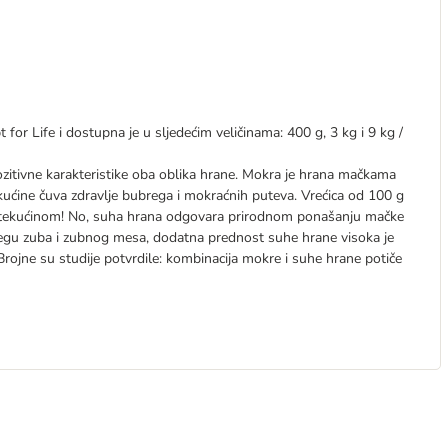
for Life i dostupna je u sljedećim veličinama: 400 g, 3 kg i 9 kg /
zitivne karakteristike oba oblika hrane. Mokra je hrana mačkama
ekućine čuva zdravlje bubrega i mokraćnih puteva. Vrećica od 100 g
za tekućinom! No, suha hrana odgovara prirodnom ponašanju mačke
njegu zuba i zubnog mesa, dodatna prednost suhe hrane visoka je
a. Brojne su studije potvrdile: kombinacija mokre i suhe hrane potiče