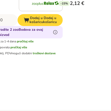
2,12 €
-15%
Dodaj u
Dodaj u
košaricu
košaricu
radite 2 zooBodova za ovaj
oizvod
 za 1-4 dana
pročitaj više
 povrata
pročitaj više
uklj. PDV
mogući dodatni
troškovi dostave