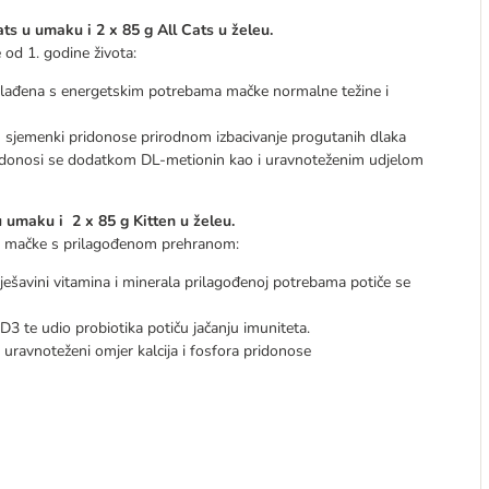
ats u umaku i 2 x 85 g All Cats u želeu.
od 1. godine života:
usklađena s energetskim potrebama mačke normalne težine i
um sjemenki pridonose prirodnom izbacivanje progutanih dlaka
ridonosi se dodatkom DL-metionin kao i uravnoteženim udjelom
u umaku i 2 x 85 g Kitten u želeu.
juće mačke s prilagođenom prehranom:
ješavini vitamina i minerala prilagođenoj potrebama potiče se
3 te udio probiotika potiču jačanju imuniteta.
 uravnoteženi omjer kalcija i fosfora pridonose