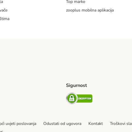
ta
Top marke
vače
zooplus mobilna aplikacija
štima
Sigurnost
ping Method
erseas Shipping Method
Security
ći uvjeti poslovanja
Odustati od ugovora
Kontakt
Troškovi sla