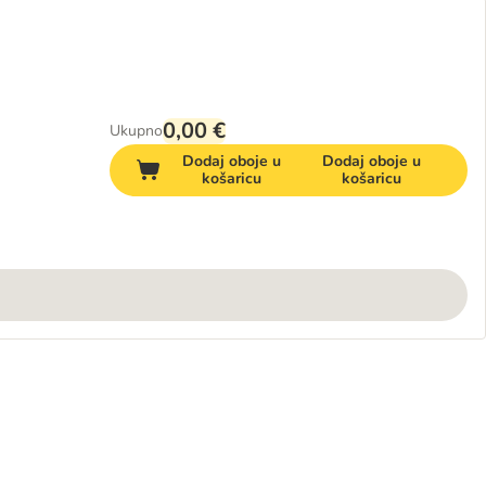
0,00 €
Ukupno
Dodaj oboje u
Dodaj oboje u
košaricu
košaricu