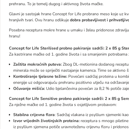
prehranu. To je temelj dugog i aktivnog života mačke.
Glavni je sastojak hrane Concept for Life probrano meso koje uz kva
hranjivih tvari. Ovu hranu odlikuje
dobra probavljivost i prihvatljiv
Posebna receptura mokre hrane u umaku i želeu pridonose zdravlju i
hranu!
Concept for Life Sterilised probno pakiranje sadrži: 2 x 85 g Ster
Za kastrirane mačke od 1. godine života i sa smanjenim potrebama 
Zaštita mokraćnih puteva:
Zbog DL-metionina dodanog recepturi 
minerala može se spriječiti nastajanje kamenca. Time se aktivno š
Kontroliranje tjelesne težine:
Povećani sadržaj proteina u kombin
energije uz odgovarajuću prehranu pozitivno utječu na održavanje i
Očuvanje mišića:
Udio bjelančevina povećan za 8,2 % potiče zaj
Concept for Life Sensitive probno pakiranje sadrži: 2 x 85 g Sens
Za nježne mačke od 1. godine života s osjetljivom probavom:
Stabilna crijevna flora
: Sadržaj vlakana iz psyllium sjemenki kao i
Izvor vrijednih životinjskih proteina:
receptura s mnogo piletine 
iz psyllium sjemena potiče uravnoteženu crijevnu floru i pridonosi