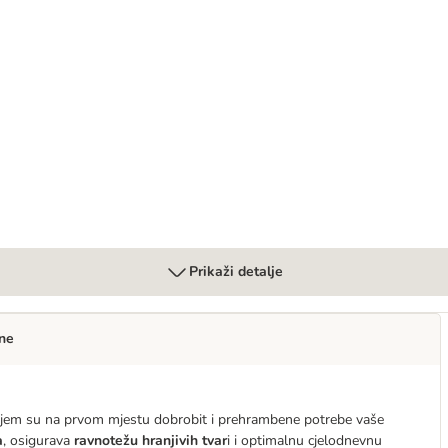
etina
Prikaži detalje
ne
kojem su na prvom mjestu dobrobit i prehrambene potrebe vaše
a
, osigurava
ravnotežu hranjivih tvar
i i optimalnu cjelodnevnu