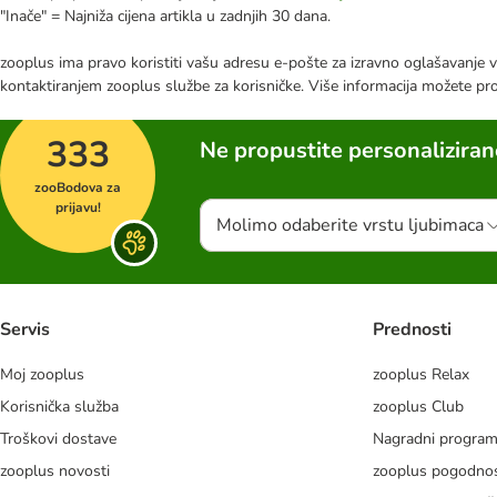
"Inače" = Najniža cijena artikla u zadnjih 30 dana.
zooplus ima pravo koristiti vašu adresu e-pošte za izravno oglašavanje vl
kontaktiranjem zooplus službe za korisničke. Više informacija možete pr
333
Ne propustite personalizira
zooBodova za
prijavu!
Molimo odaberite vrstu ljubimaca
Servis
Prednosti
Moj zooplus
zooplus Relax
Korisnička služba
zooplus Club
Troškovi dostave
Nagradni progra
zooplus novosti
zooplus pogodnos