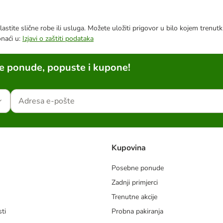
astite slične robe ili usluga. Možete uložiti prigovor u bilo kojem trenu
onaći u:
Izjavi o zaštiti podataka
ne ponude, popuste i kupone!
Kupovina
Posebne ponude
Zadnji primjerci
m
Trenutne akcije
ti
Probna pakiranja