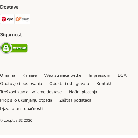
Dostava
DPD Shipping Method
Overseas Shipping Method
Sigurnost
Security
O nama
Karijere
Web stranica tvrtke
Impressum
DSA
Opći uvjeti poslovanja
Odustati od ugovora
Kontakt
Troškovi slanja i vrijeme dostave
Načini plaćanja
Propisi o uklanjanju otpada
Zaštita podataka
Izjava o pristupačnosti
© zooplus SE
2026