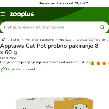
Besplatna dostava od 29,00 €**
Izbornik
Traži
proizvode
Mačke
Mokra hrana za mačke
Applaws
Applaws Cat Pot probno p
Applaws Cat Pot probno pakiranje 8
x 60 g
Pileći izbor
Ovo je područje ocjenjivanja zvjezdicama od nula do 5: 4.3/5
Ocijenite proizvod