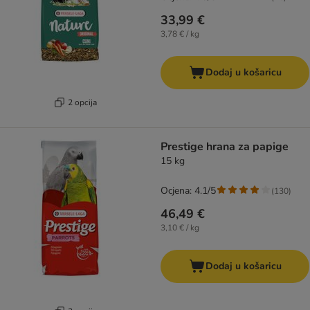
33,99 €
3,78 € / kg
Dodaj u košaricu
2 opcija
Prestige hrana za papige
15 kg
Ocjena: 4.1/5
(
130
)
46,49 €
3,10 € / kg
Dodaj u košaricu