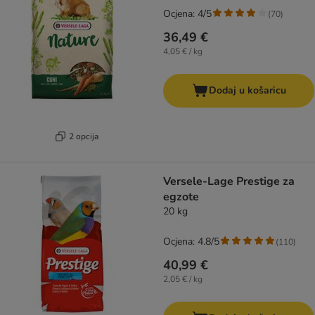
Ocjena: 4/5
(
70
)
36,49 €
4,05 € / kg
Dodaj u košaricu
2 opcija
Versele-Lage Prestige za
egzote
20 kg
Ocjena: 4.8/5
(
110
)
40,99 €
2,05 € / kg