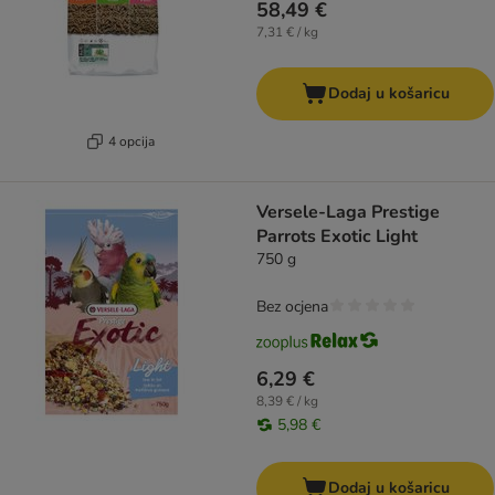
58,49 €
7,31 € / kg
Dodaj u košaricu
4 opcija
Versele-Laga Prestige
Parrots Exotic Light
750 g
Bez ocjena
6,29 €
8,39 € / kg
5,98 €
Dodaj u košaricu