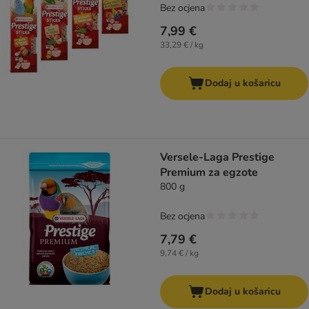
Bez ocjena
7,99 €
33,29 € / kg
Dodaj u košaricu
Versele-Laga Prestige
Premium za egzote
800 g
Bez ocjena
7,79 €
9,74 € / kg
Dodaj u košaricu