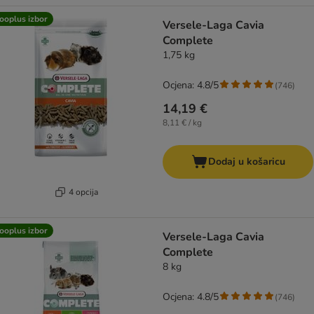
ooplus izbor
Versele-Laga Cavia
Complete
1,75 kg
Ocjena: 4.8/5
(
746
)
14,19 €
8,11 € / kg
Dodaj u košaricu
4 opcija
ooplus izbor
Versele-Laga Cavia
Complete
8 kg
Ocjena: 4.8/5
(
746
)