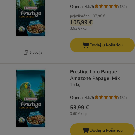
Ocjena: 4.5/5
(
132
)
pojedinačno
107,98 €
105,99 €
3,53 € / kg
Dodaj u košaricu
3 opcija
Prestige Loro Parque
Amazone Papagei Mix
15 kg
Ocjena: 4.5/5
(
132
)
53,99 €
3,60 € / kg
Dodaj u košaricu