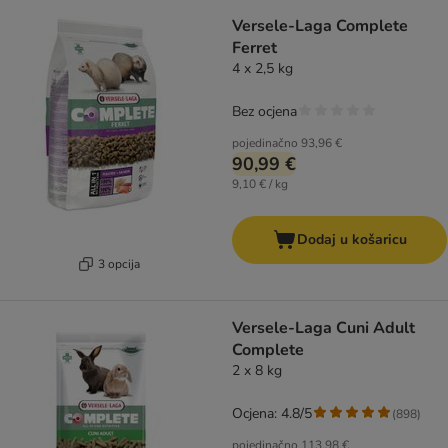
Versele-Laga Complete
Ferret
4 x 2,5 kg
Bez ocjena
pojedinačno
93,96 €
90,99 €
9,10 € / kg
Dodaj u košaricu
3 opcija
Versele-Laga Cuni Adult
Complete
2 x 8 kg
Ocjena: 4.8/5
(
898
)
pojedinačno
113,98 €