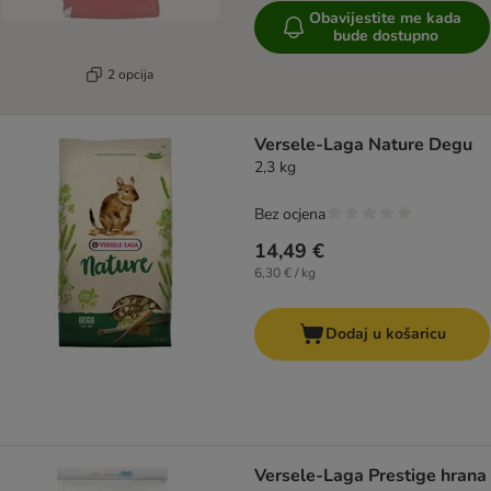
Obavijestite me kada
bude dostupno
2 opcija
Versele-Laga Nature Degu
2,3 kg
Bez ocjena
14,49 €
6,30 € / kg
Dodaj u košaricu
Versele-Laga Prestige hrana