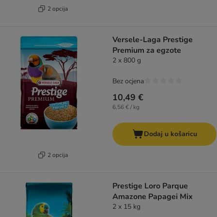
2 opcija
Versele-Laga Prestige
Premium za egzote
2 x 800 g
Bez ocjena
10,49 €
6,56 € / kg
Dodaj u košaricu
2 opcija
Prestige Loro Parque
Amazone Papagei Mix
2 x 15 kg