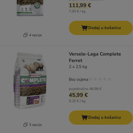
111,99 €
7,00 € / kg
Dodaj u košaricu
4 opcija
Versele-Laga Complete
Ferret
2 x 2,5 kg
Bez ocjena
pojedinačno
46,98 €
45,99 €
9,20 € / kg
Dodaj u košaricu
3 opcija