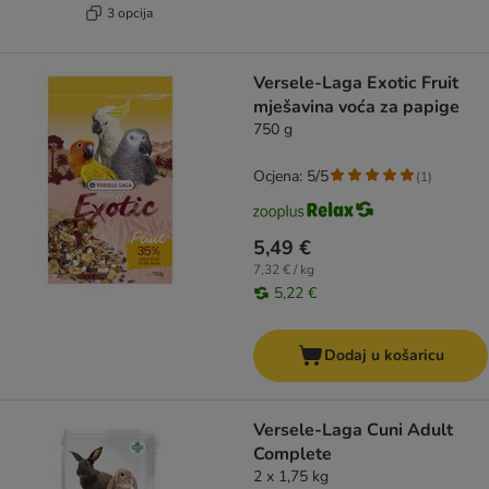
3 opcija
Versele-Laga Exotic Fruit
mješavina voća za papige
750 g
Ocjena: 5/5
(
1
)
5,49 €
7,32 € / kg
5,22 €
Dodaj u košaricu
Versele-Laga Cuni Adult
Complete
2 x 1,75 kg