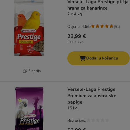
Versele-Laga Prestige ptičja
hrana za kanarince
2 x 4 kg
Ocjena: 4.6/5
(
91
)
23,99 €
3,00 € / kg
Dodaj u košaricu
3 opcija
Versele-Laga Prestige
Premium za australske
papige
15 kg
Bez ocjena