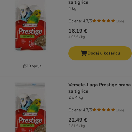
za tigrice
4 kg
Ocjena: 4.7/5
(
366
)
16,19 €
4,05 € / kg
Dodaj u košaricu
3 opcija
Versele-Laga Prestige hrana
za tigrice
2 x 4 kg
Ocjena: 4.7/5
(
366
)
22,49 €
2,81 € / kg