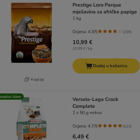
Prestige Loro Parque
mješavina za afričke papige
1 kg
Ocjena: 4.3/5
(
259
)
10,99 €
10,99 € / kg
Dodaj u košaricu
4 opcija
ooplus izbor
Versele-Laga Crock
Complete
2 x 50 g mrkva
Ocjena: 4.7/5
(
523
)
6,49 €