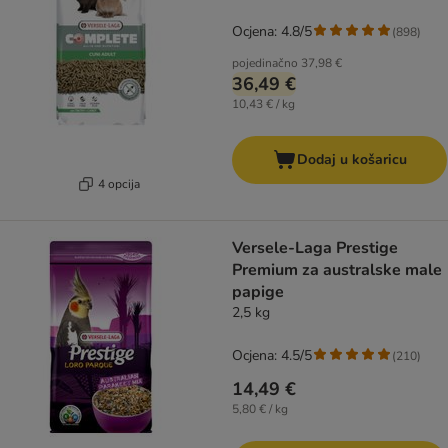
Ocjena: 4.8/5
(
898
)
pojedinačno
37,98 €
36,49 €
10,43 € / kg
Dodaj u košaricu
4 opcija
Versele-Laga Prestige
Premium za australske male
papige
2,5 kg
Ocjena: 4.5/5
(
210
)
14,49 €
5,80 € / kg