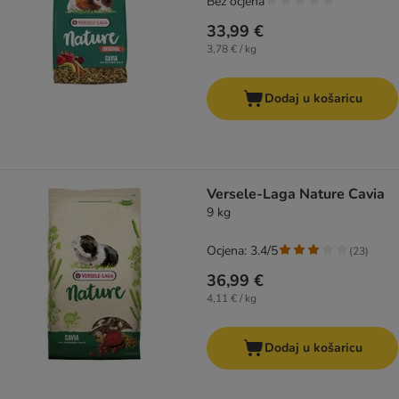
Bez ocjena
33,99 €
3,78 € / kg
Dodaj u košaricu
Versele-Laga Nature Cavia
9 kg
Ocjena: 3.4/5
(
23
)
36,99 €
4,11 € / kg
Dodaj u košaricu