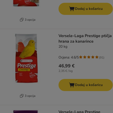
Dodaj u košaricu
3 opcija
Versele-Laga Prestige ptičja
hrana za kanarince
20 kg
Ocjena: 4.6/5
(
91
)
46,99 €
2,35 € / kg
Dodaj u košaricu
3 opcija
Versele-Laga Prestige