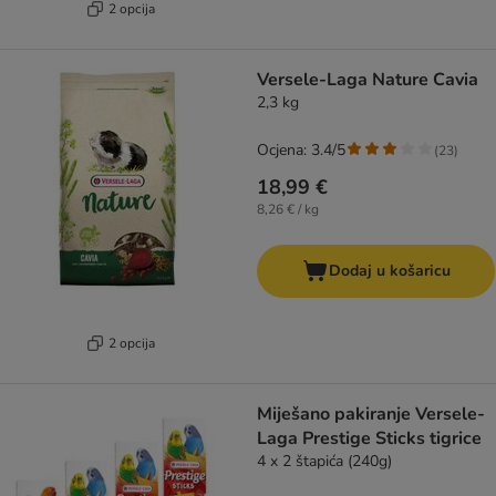
2 opcija
Versele-Laga Nature Cavia
2,3 kg
Ocjena: 3.4/5
(
23
)
18,99 €
8,26 € / kg
Dodaj u košaricu
2 opcija
Miješano pakiranje Versele-
Laga Prestige Sticks tigrice
4 x 2 štapića (240g)