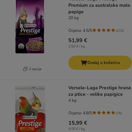
Premium za australske male
papige
20 kg
Ocjena: 4.5/5
(
210
)
51,99 €
2,60 € / kg
Dodaj u košaricu
2 opcija
Versele-Laga Prestige hrana
za ptice - velike papigice
4 kg
Ocjena: 4.8/5
(
76
)
15,99 €
4,00 € / kg