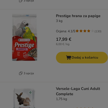
3 opcija
Prestige hrana za papige
3 kg
Ocjena: 4.1/5
(
130
)
17,99 €
6,00 € / kg
Dodaj u košaricu
3 opcija
Versele-Laga Cuni Adult
Complete
1,75 kg