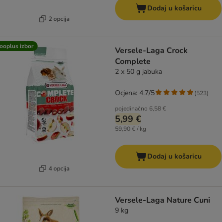
Dodaj u košaricu
2 opcija
ooplus izbor
Versele-Laga Crock
Complete
2 x 50 g jabuka
Ocjena: 4.7/5
(
523
)
pojedinačno
6,58 €
5,99 €
59,90 € / kg
Dodaj u košaricu
4 opcija
Versele-Laga Nature Cuni
9 kg