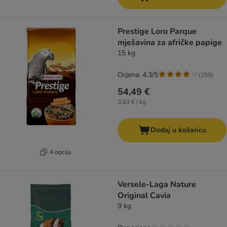
Prestige Loro Parque
mješavina za afričke papige
15 kg
Ocjena: 4.3/5
(
259
)
54,49 €
3,63 € / kg
Dodaj u košaricu
4 opcija
Versele-Laga Nature
Original Cavia
9 kg