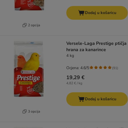
Dodaj u košaricu
2 opcija
Versele-Laga Prestige ptičja
hrana za kanarince
4 kg
Ocjena: 4.6/5
(
91
)
19,29 €
4,82 € / kg
Dodaj u košaricu
3 opcija