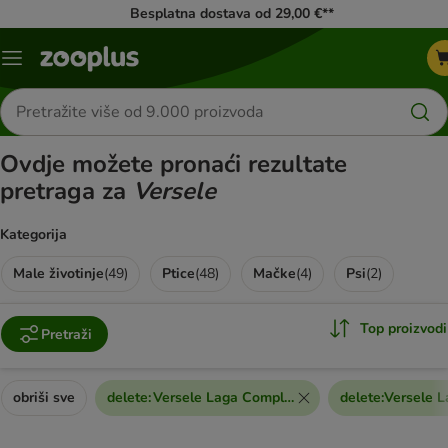
Besplatna dostava od 29,00 €**
Izbornik
Traži
proizvode
Ovdje možete pronaći rezultate
pretraga za
Versele
Kategorija
Male životinje
(
49
)
Ptice
(
48
)
Mačke
(
4
)
Psi
(
2
)
Top proizvodi
Pretraži
obriši sve
delete
:
Versele Laga Complete
delete
:
Versele L