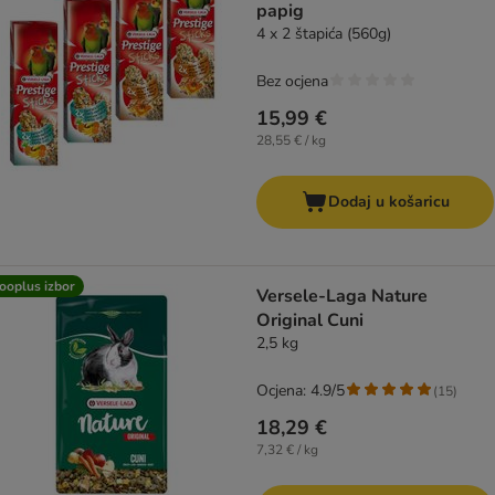
papig
4 x 2 štapića (560g)
Bez ocjena
15,99 €
28,55 € / kg
Dodaj u košaricu
ooplus izbor
Versele-Laga Nature
Original Cuni
2,5 kg
Ocjena: 4.9/5
(
15
)
18,29 €
7,32 € / kg