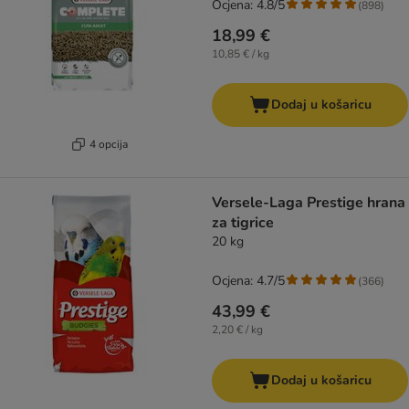
Ocjena: 4.8/5
(
898
)
18,99 €
10,85 € / kg
Dodaj u košaricu
4 opcija
Versele-Laga Prestige hrana
za tigrice
20 kg
Ocjena: 4.7/5
(
366
)
43,99 €
2,20 € / kg
Dodaj u košaricu