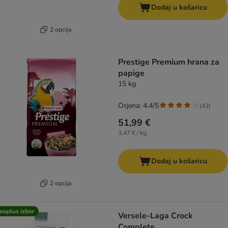
Dodaj u košaricu
2 opcija
Prestige Premium hrana za
papige
15 kg
Ocjena: 4.4/5
(
43
)
51,99 €
3,47 € / kg
Dodaj u košaricu
2 opcija
ooplus izbor
Versele-Laga Crock
Complete