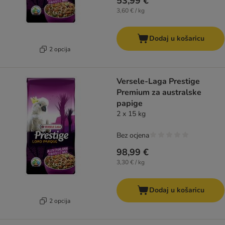
53,99 €
3,60 € / kg
Dodaj u košaricu
2 opcija
Versele-Laga Prestige
Premium za australske
papige
2 x 15 kg
Bez ocjena
98,99 €
3,30 € / kg
Dodaj u košaricu
2 opcija