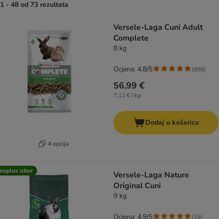
1 - 48 od 73 rezultata
artikli proizvoda su promijenjeni
Versele-Laga Cuni Adult
Complete
8 kg
Ocjena: 4.8/5
(
898
)
56,99 €
7,12 € / kg
Dodaj u košaricu
4 opcija
ooplus izbor
Versele-Laga Nature
Original Cuni
9 kg
Ocjena: 4.9/5
(
15
)