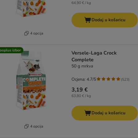
64,90 € / kg
Dodaj u košaricu
4 opcija
ooplus izbor
Versele-Laga Crock
Complete
50 g mrkva
Ocjena: 4.7/5
(
523
)
3,19 €
63,80 € / kg
Dodaj u košaricu
4 opcija