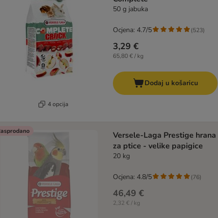
50 g jabuka
Ocjena: 4.7/5
(
523
)
3,29 €
65,80 € / kg
Dodaj u košaricu
4 opcija
asprodano
Versele-Laga Prestige hrana
za ptice - velike papigice
20 kg
Ocjena: 4.8/5
(
76
)
46,49 €
2,32 € / kg