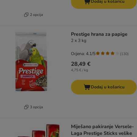
Dodaj u košaricu
2 opcija
Prestige hrana za papige
2 x 3 kg
Ocjena: 4.1/5
(
130
)
28,49 €
4,75 € / kg
Dodaj u košaricu
3 opcija
Miješano pakiranje Versele-
Laga Prestige Sticks velike