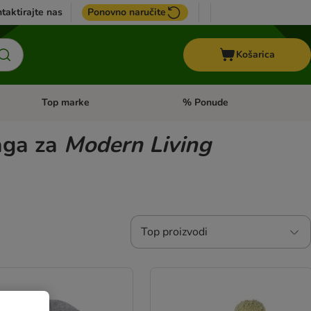
taktirajte nas
Ponovno naručite
Košarica
Top marke
% Ponude
Pregled kategorija: + VET hrana
Pregled kategorija: Top marke
aga za
Modern Living
Top proizvodi