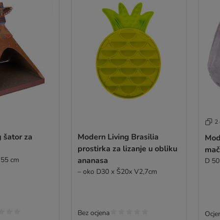
2 
 šator za
Modern Living Brasilia
Mode
prostirka za lizanje u obliku
mač
 55 cm
ananasa
D 50
– oko D30 x Š20x V2,7cm
Bez ocjena
Ocjen