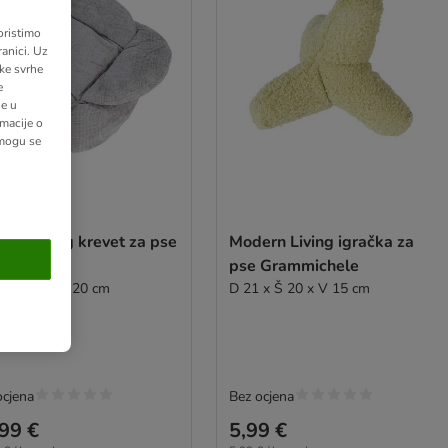
oristimo
anici. Uz
ške svrhe
e
ne u
macije o
 mogu se
rn Living krevet za pse
Modern Living igračka za
an
pse Grammichele
 x Š 85 x V 20 cm
D 21 x Š 20 x V 15 cm
ocjena
Bez ocjena
99 €
5,99 €