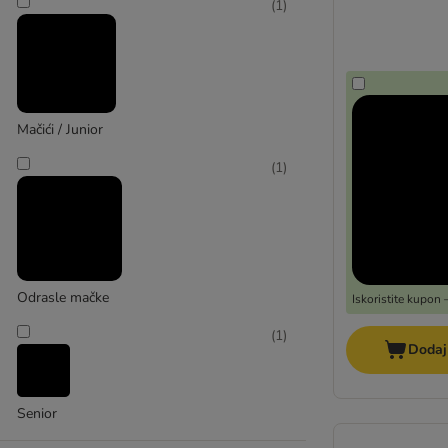
(
1
)
Mačići / Junior
(
1
)
Odrasle mačke
Iskoristite kupon
(
1
)
Dodaj
Senior