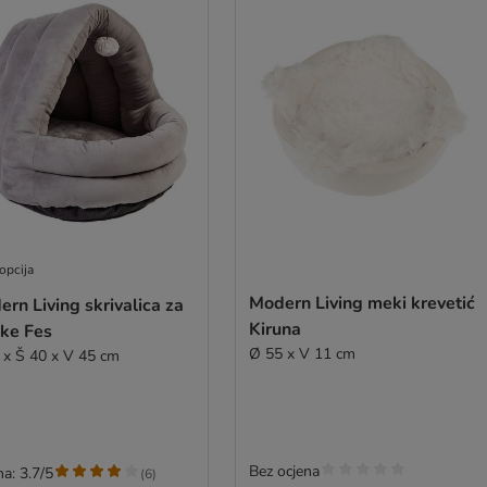
opcija
Modern Living meki krevetić
rn Living skrivalica za
Kiruna
ke Fes
Ø 55 x V 11 cm
 x Š 40 x V 45 cm
Bez ocjena
a: 3.7/5
(
6
)