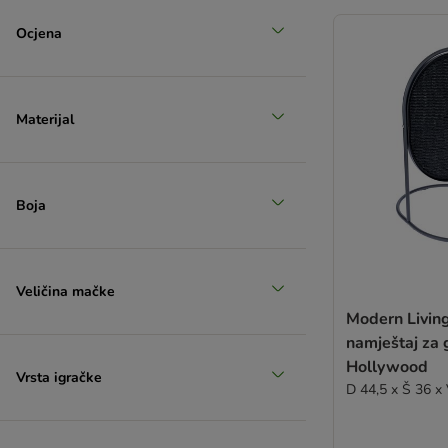
Ocjena
Materijal
Boja
Veličina mačke
Modern Living 
namještaj za 
Hollywood
Vrsta igračke
D 44,5 x Š 36 x