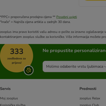
*PPC= preporučena prodajna cijena **
Posebni uvjeti
"Inače" = Najniža cijena artikla u zadnjih 30 dana.
zooplus ima pravo koristiti vašu adresu e-pošte za izravno oglašavanje vl
kontaktiranjem zooplus službe za korisničke. Više informacija možete pr
333
Ne propustite personalizira
zooBodova za
prijavu!
Molimo odaberite vrstu ljubimaca
Servis
Prednosti
Moj zooplus
zooplus Relax
Korisnička služba
zooplus Club