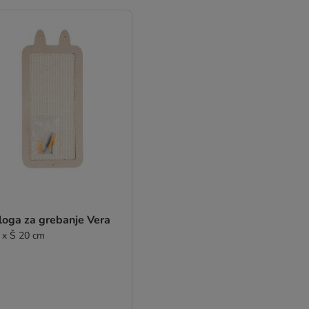
loga za grebanje Vera
 x Š 20 cm