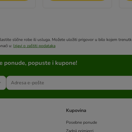
astite slične robe ili usluga. Možete uložiti prigovor u bilo kojem trenu
onaći u:
Izjavi o zaštiti podataka
ne ponude, popuste i kupone!
Kupovina
Posebne ponude
Zadnji primjerci