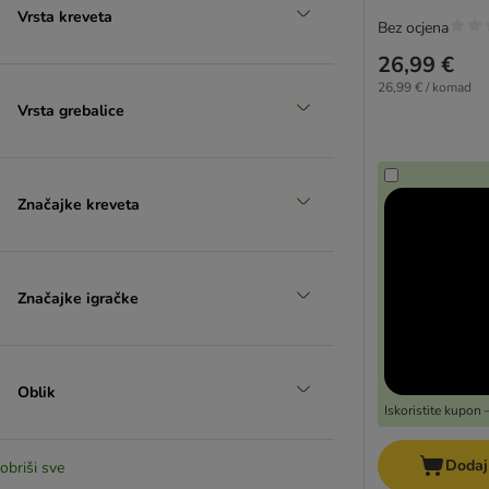
Vrsta kreveta
Bez ocjena
26,99 €
26,99 € / komad
Vrsta grebalice
Značajke kreveta
Značajke igračke
Oblik
Iskoristite kupon
Dodaj
obriši sve