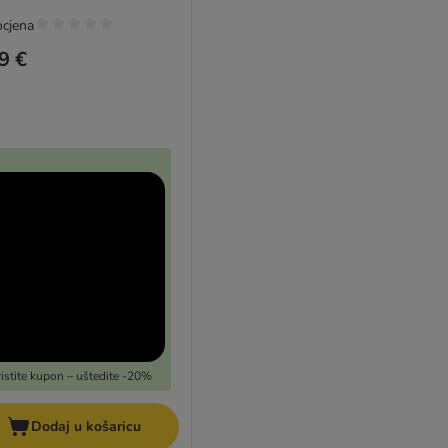
ocjena
9 €
ristite kupon – uštedite -20%
Dodaj u košaricu