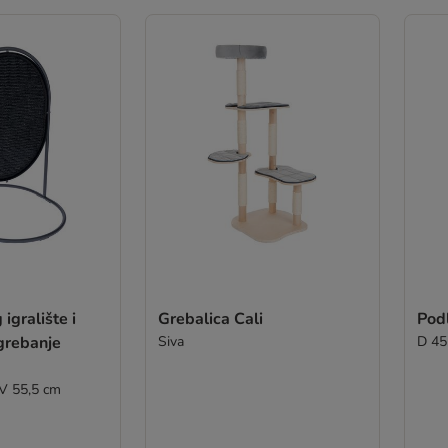
igralište i
Grebalica Cali
Pod
grebanje
Siva
D 45
 V 55,5 cm