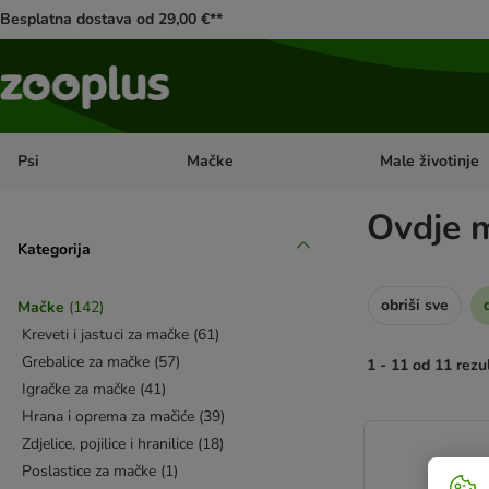
Besplatna dostava od 29,00 €**
Psi
Mačke
Male životinje
Pregled kategorija: Psi
Pregled kategorija
Ovdje m
Kategorija
obriši sve
Mačke
(
142
)
Kreveti i jastuci za mačke
(
61
)
Grebalice za mačke
(
57
)
1 - 11 od 11 rezu
Igračke za mačke
(
41
)
Hrana i oprema za mačiće
(
39
)
artikli proizvoda s
Zdjelice, pojilice i hranilice
(
18
)
Poslastice za mačke
(
1
)