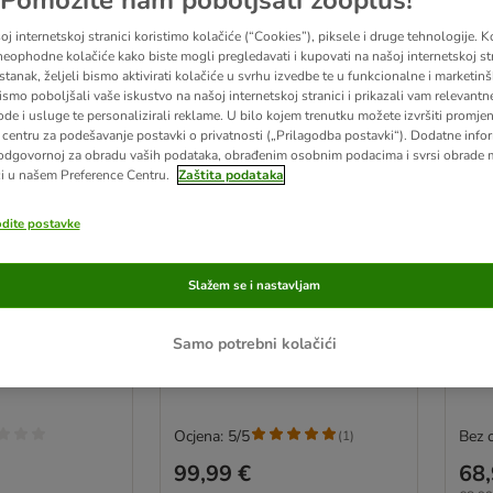
j internetskoj stranici koristimo kolačiće (“Cookies”), piksele i druge tehnologije. K
eophodne kolačiće kako biste mogli pregledavati i kupovati na našoj internetskoj str
stanak, željeli bismo aktivirati kolačiće u svrhu izvedbe te u funkcionalne i marketin
ismo poboljšali vaše iskustvo na našoj internetskoj stranici i prikazali vam relevantn
ode i usluge te personalizirali reklame. U bilo kojem trenutku možete izvršiti promje
centru za podešavanje postavki o privatnosti („Prilagodba postavki“). Dodatne infor
odgovornoj za obradu vaših podataka, obrađenim osobnim podacima i svrsi obrade
i u našem Preference Centru.
Zaštita podataka
odite postavke
g
Modern Living grebalica
Mode
Slažem se i nastavljam
 okrugli
Sered
Med
e Casablanca
Tamnosmeđa/siva
D 85
Samo potrebni kolačići
Ocjena: 5/5
Bez 
(
1
)
99,99 €
68,