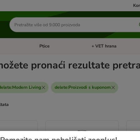
Kon
Traži
proizvode
Ptice
+ VET hrana
: Mačke
Pregled kategorija: Male životinje
Pregled kategorija: Ptice
ožete pronaći rezultate pretr
delete
:
Modern Living
delete
:
Proizvodi s kuponom
ltata
u promijenjeni
Pomozite nam poboljšati zooplus!