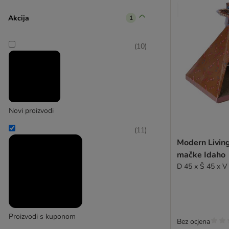
Akcija
1
(
10
)
Novi proizvodi
(
11
)
Modern Living
mačke Idaho
D 45 x Š 45 x V
Proizvodi s kuponom
Bez ocjena