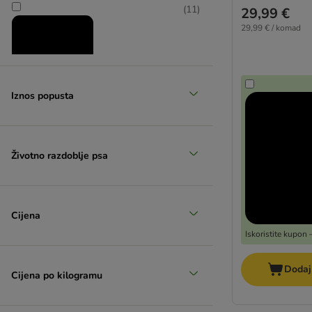
(
11
)
29,99 €
29,99 € / komad
Iznos popusta
Sniženi proizvodi
Životno razdoblje psa
Cijena
Iskoristite kupon
Dodaj
Cijena po kilogramu