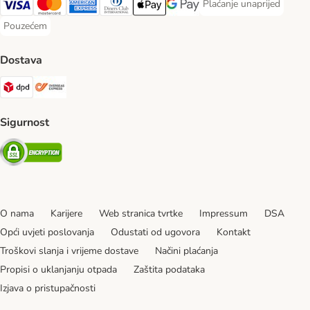
Plaćanje unaprijed
Plaćanje unaprijed Paym
Visa Payment Method
MasterCard Payment Method
American Express Payment Method
Diners Club Payment Method
Payment Method
Google pay Payment Method
Pouzećem
Pouzećem Payment Method
Dostava
DPD Shipping Method
Overseas Shipping Method
Sigurnost
Security
O nama
Karijere
Web stranica tvrtke
Impressum
DSA
Opći uvjeti poslovanja
Odustati od ugovora
Kontakt
Troškovi slanja i vrijeme dostave
Načini plaćanja
Propisi o uklanjanju otpada
Zaštita podataka
Izjava o pristupačnosti