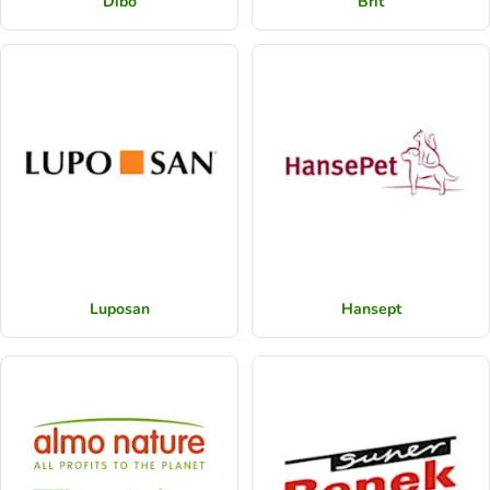
Dibo
Brit
Luposan
Hansept