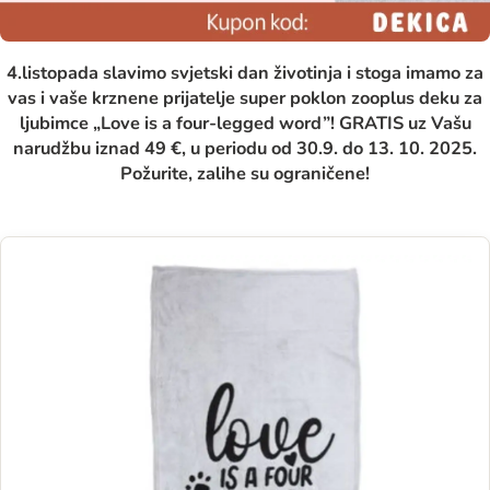
4.listopada slavimo svjetski dan životinja i stoga imamo za
vas i vaše krznene prijatelje super poklon zooplus deku za
ljubimce „Love is a four-legged word”! GRATIS uz Vašu
narudžbu iznad 49 €, u periodu od 30.9. do 13. 10. 2025.
Požurite, zalihe su ograničene!