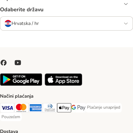
Odaberite državu
Hrvatska / hr
Načini plaćanja
Plaćanje unaprijed
Plaćanje unaprijed Paym
Visa Payment Method
MasterCard Payment Method
American Express Payment Method
Diners Club Payment Method
Payment Method
Google pay Payment Method
Pouzećem
Pouzećem Payment Method
Dostava