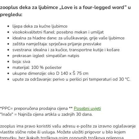
zooplus deka za ljubimce „Love is a four-legged word” u
pregledu:
lijepa deka za kućne ljubimce
visokokvalitetni flanel: posebno mekan i umiljat
idealna za hladne dane: za ušuškavanje, grije vaše ljubimce
zaštita namještaja: sprječava prljanje presvlake
svestrana: idealna i za kućice, transportne kutije i košare
prekrasan izgled: simpatičan natpis
boja: siva
materijal: 100 % poliester
ukupne dimenzije: oko D 140 x Š 75 cm
upute za održavanje: perivo u perilici pri temperaturi od 30 °C.
*PPC= preporučena prodajna cijena **
Posebni uvjeti
"Inače" = Najniža cijena artikla u zadnjih 30 dana.
zooplus ima pravo koristiti vašu adresu e-pošte za izravno oglašavanje
vlastite slične robe ili usluga. Možete uložiti prigovor u bilo kojem
trenutku, bez ikakvih troškova osim osnovnih troškova prijenosa,