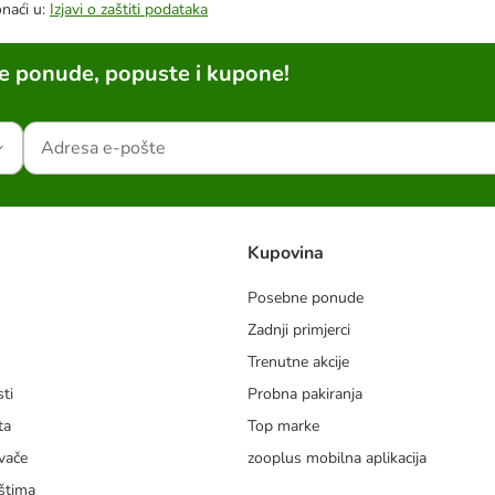
onaći u:
Izjavi o zaštiti podataka
ne ponude, popuste i kupone!
Kupovina
Posebne ponude
Zadnji primjerci
m
Trenutne akcije
ti
Probna pakiranja
ta
Top marke
vače
zooplus mobilna aplikacija
štima