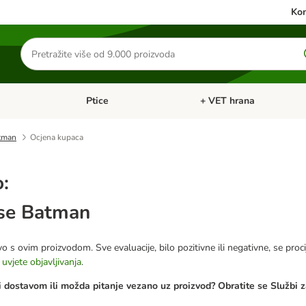
Kon
Traži
proizvode
Ptice
+ VET hrana
: Mačke
Pregled kategorija: Male životinje
Pregled kategorija: Ptice
atman
Ocjena kupaca
o:
pse Batman
o s ovim proizvodom. Sve evaluacije, bilo pozitivne ili negativne, se proci
e
uvjete objavljivanja
.
 dostavom ili možda pitanje vezano uz proizvod? Obratite se Službi z