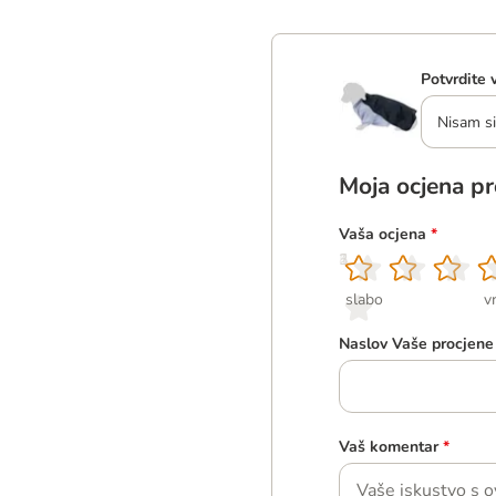
Potvrdite 
Nisam si
Moja ocjena p
Vaša ocjena
*
1
2
3
4
5
slabo
v
Naslov Vaše procjene
Vaš komentar
*