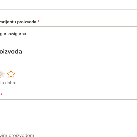
varijantu proizvoda
*
guran/sigurna
roizvoda
rlo dobro
*