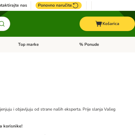
taktirajte nas
Ponovno naručite
Košarica
Top marke
% Ponude
Pregled kategorija: + VET hrana
Pregled kategorija: Top marke
jenjuju i objavljuju od strane naših eksperta. Prije slanja Vašeg
a korisnike!