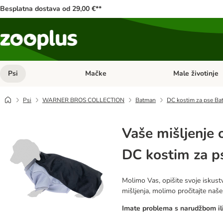
Besplatna dostava od 29,00 €**
Psi
Mačke
Male životinje
Pregled kategorija: Psi
Pregled kategorija
Psi
WARNER BROS COLLECTION
Batman
DC kostim za pse B
Vaše mišljenje 
DC kostim za 
Molimo Vas, opišite svoje iskustv
mišljenja, molimo pročitajte naš
Imate problema s narudžbom ili