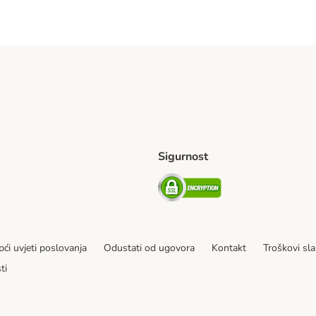
Sigurnost
ping Method
erseas Shipping Method
Security
ći uvjeti poslovanja
Odustati od ugovora
Kontakt
Troškovi sla
ti