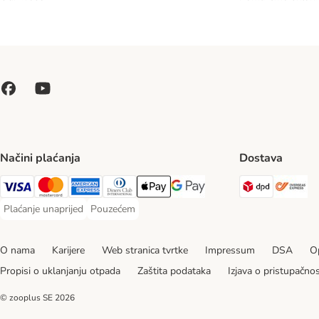
Načini plaćanja
Dostava
DPD Ship
Ov
Visa Payment Method
MasterCard Payment Method
American Express Payment Method
Diners Club Payment Method
Payment Method
Google pay Payment Method
Plaćanje unaprijed
Pouzećem
Plaćanje unaprijed Payment Method
Pouzećem Payment Method
O nama
Karijere
Web stranica tvrtke
Impressum
DSA
Op
Propisi o uklanjanju otpada
Zaštita podataka
Izjava o pristupačnos
© zooplus SE
2026