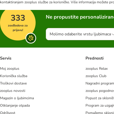
kontaktiranjem zooplus službe za korisničke. Više informacija možete pr
333
Ne propustite personalizira
zooBodova za
prijavu!
Molimo odaberite vrstu ljubimaca
Servis
Prednosti
Moj zooplus
zooplus Relax
Korisnička služba
zooplus Club
Troškovi dostave
Nagradni progra
zooplus novosti
zooplus pogodnos
Magazin o ljubimcima
Popust za skloniš
Otklanjanje otpada
Program za uzgaji
Održivost
Pomažemo skloni