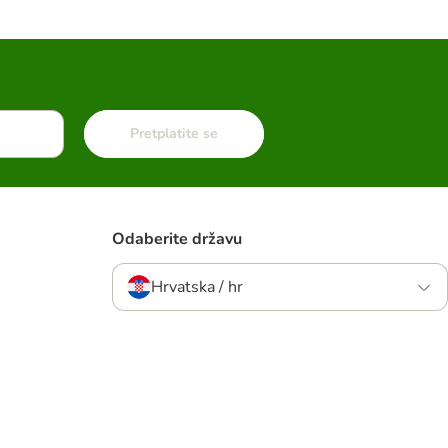
Pretplatite se
Odaberite državu
Hrvatska / hr