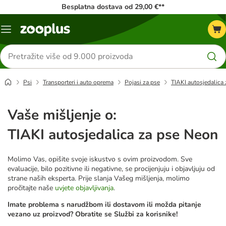
Besplatna dostava od 29,00 €**
Izbornik
Traži
proizvode
Psi
Transporteri i auto oprema
Pojasi za pse
TIAKI autosjedalica
Vaše mišljenje o:
TIAKI autosjedalica za pse Neon
Molimo Vas, opišite svoje iskustvo s ovim proizvodom. Sve
evaluacije, bilo pozitivne ili negativne, se procijenjuju i objavljuju od
strane naših eksperta. Prije slanja Vašeg mišljenja, molimo
pročitajte naše
uvjete objavljivanja
.
Imate problema s narudžbom ili dostavom ili možda pitanje
vezano uz proizvod? Obratite se Službi za korisnike!