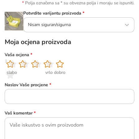
Polja označena sa * su obvezna polja i moraju se ispuniti.
Potvrdite varijantu proizvoda
*
Nisam siguran/sigurna
Moja ocjena proizvoda
Vaša ocjena
*
1
2
3
4
5
slabo
vrlo dobro
Naslov Vaše procjene
*
Vaš komentar
*