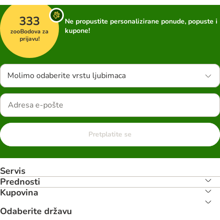
333
Ne propustite personalizirane ponude, popuste i
kupone!
zooBodova za
prijavu!
Molimo odaberite vrstu ljubimaca
Pretplatite se
Servis
Prednosti
Kupovina
Odaberite državu