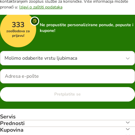
kontaktiranjem zooplus službe za korisničke. Više informacija možete
pronaći u:
Izjavi o zaštiti podataka
333
Ne propustite personalizirane ponude, popuste i
kupone!
zooBodova za
prijavu!
Molimo odaberite vrstu ljubimaca
Pretplatite se
Servis
Prednosti
Kupovina