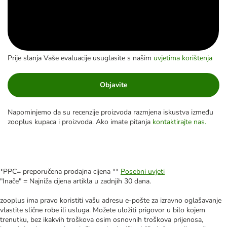
Prije slanja Vaše evaluacije usuglasite s našim
uvjetima korištenja
Objavite
Napominjemo da su recenzije proizvoda razmjena iskustva između
zooplus kupaca i proizvoda. Ako imate pitanja
kontaktirajte nas.
*PPC= preporučena prodajna cijena **
Posebni uvjeti
"Inače" = Najniža cijena artikla u zadnjih 30 dana.
zooplus ima pravo koristiti vašu adresu e-pošte za izravno oglašavanje
vlastite slične robe ili usluga. Možete uložiti prigovor u bilo kojem
trenutku, bez ikakvih troškova osim osnovnih troškova prijenosa,