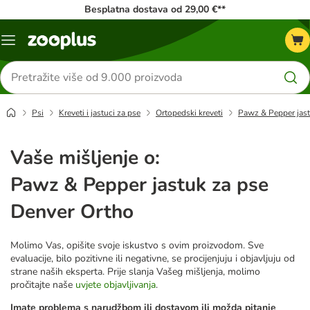
Besplatna dostava od 29,00 €**
Izbornik
Traži
proizvode
Psi
Kreveti i jastuci za pse
Ortopedski kreveti
Pawz & Pepper jast
Vaše mišljenje o:
Pawz & Pepper jastuk za pse
Denver Ortho
Molimo Vas, opišite svoje iskustvo s ovim proizvodom. Sve
evaluacije, bilo pozitivne ili negativne, se procijenjuju i objavljuju od
strane naših eksperta. Prije slanja Vašeg mišljenja, molimo
pročitajte naše
uvjete objavljivanja
.
Imate problema s narudžbom ili dostavom ili možda pitanje