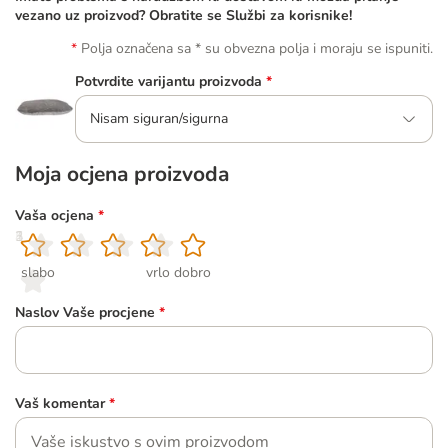
vezano uz proizvod? Obratite se Službi za korisnike!
Polja označena sa * su obvezna polja i moraju se ispuniti.
Potvrdite varijantu proizvoda
*
Nisam siguran/sigurna
Moja ocjena proizvoda
Vaša ocjena
*
1
2
3
4
5
slabo
vrlo dobro
Naslov Vaše procjene
*
Vaš komentar
*