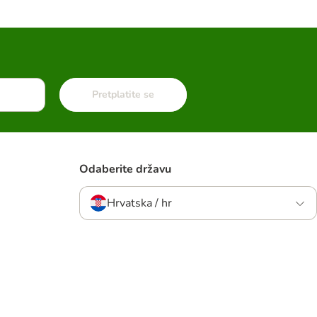
Pretplatite se
Odaberite državu
Hrvatska / hr