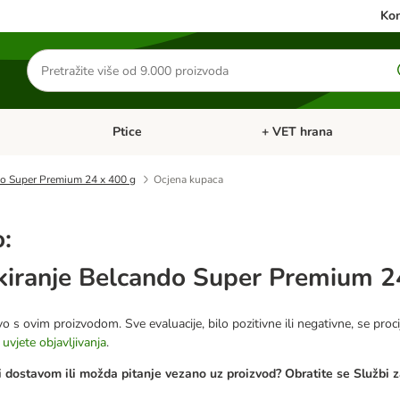
Kon
Traži
proizvode
Ptice
+ VET hrana
: Mačke
Pregled kategorija: Male životinje
Pregled kategorija: Ptice
o Super Premium 24 x 400 g
Ocjena kupaca
o:
iranje Belcando Super Premium 2
o s ovim proizvodom. Sve evaluacije, bilo pozitivne ili negativne, se proci
e
uvjete objavljivanja
.
 dostavom ili možda pitanje vezano uz proizvod? Obratite se Službi z