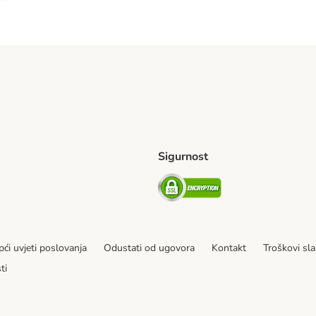
Sigurnost
ping Method
erseas Shipping Method
Security
ći uvjeti poslovanja
Odustati od ugovora
Kontakt
Troškovi sla
ti