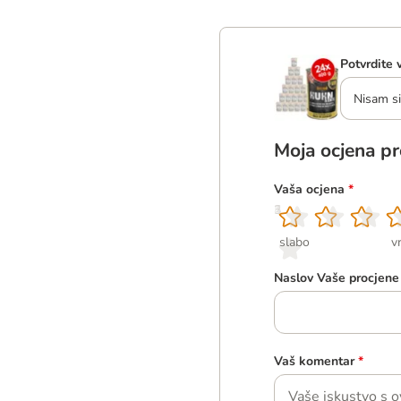
Potvrdite 
Nisam si
Moja ocjena p
Vaša ocjena
*
1
2
3
4
5
slabo
v
Naslov Vaše procjene
Vaš komentar
*