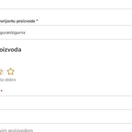
varijantu proizvoda
*
guran/sigurna
roizvoda
rlo dobro
*