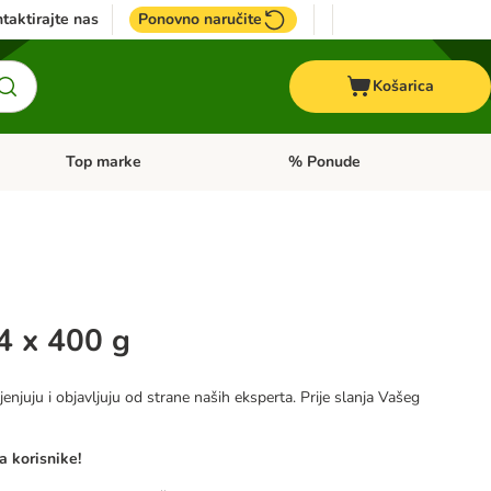
taktirajte nas
Ponovno naručite
Košarica
Top marke
% Ponude
Pregled kategorija: + VET hrana
Pregled kategorija: Top marke
4 x 400 g
jenjuju i objavljuju od strane naših eksperta. Prije slanja Vašeg
a korisnike!