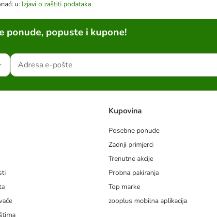
onaći u:
Izjavi o zaštiti podataka
ne ponude, popuste i kupone!
Kupovina
Posebne ponude
Zadnji primjerci
m
Trenutne akcije
ti
Probna pakiranja
ta
Top marke
vače
zooplus mobilna aplikacija
štima