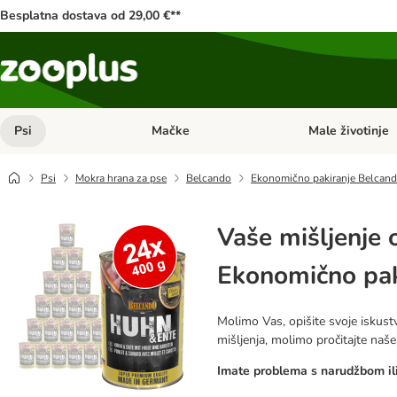
Besplatna dostava od 29,00 €**
Psi
Mačke
Male životinje
Pregled kategorija: Psi
Pregled kategorija
Psi
Mokra hrana za pse
Belcando
Ekonomično pakiranje Belcand
Vaše mišljenje 
Ekonomično pak
Molimo Vas, opišite svoje iskustv
mišljenja, molimo pročitajte naš
Imate problema s narudžbom ili