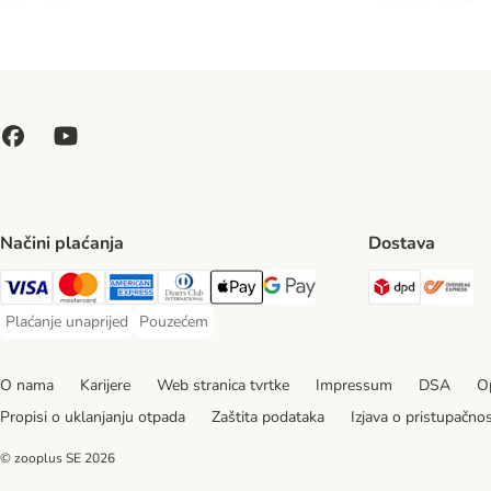
Načini plaćanja
Dostava
DPD Ship
Ov
Visa Payment Method
MasterCard Payment Method
American Express Payment Method
Diners Club Payment Method
Payment Method
Google pay Payment Method
Plaćanje unaprijed
Pouzećem
Plaćanje unaprijed Payment Method
Pouzećem Payment Method
O nama
Karijere
Web stranica tvrtke
Impressum
DSA
Op
Propisi o uklanjanju otpada
Zaštita podataka
Izjava o pristupačnos
© zooplus SE
2026