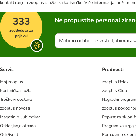
kontaktiranjem zooplus službe za korisničke. Više informacija možete pr
333
Ne propustite personalizira
zooBodova za
prijavu!
Molimo odaberite vrstu ljubimaca
Servis
Prednosti
Moj zooplus
zooplus Relax
Korisnička služba
zooplus Club
Troškovi dostave
Nagradni progra
zooplus novosti
zooplus pogodnos
Magazin o ljubimcima
Popust za skloniš
Otklanjanje otpada
Program za uzgaji
Održivost
Pomažemo skloni