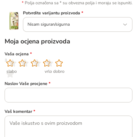
Polja označena sa * su obvezna polja i moraju se ispuniti.
Potvrdite varijantu proizvoda
*
Nisam siguran/sigurna
Moja ocjena proizvoda
Vaša ocjena
*
1
2
3
4
5
slabo
vrlo dobro
Naslov Vaše procjene
*
Vaš komentar
*