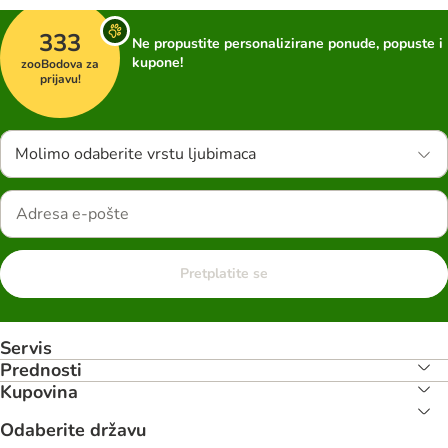
333
Ne propustite personalizirane ponude, popuste i
kupone!
zooBodova za
prijavu!
Molimo odaberite vrstu ljubimaca
Pretplatite se
Servis
Prednosti
Kupovina
Odaberite državu