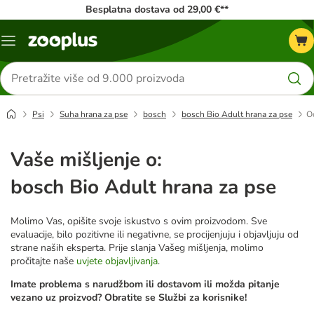
Besplatna dostava od 29,00 €**
Izbornik
Traži
proizvode
Psi
Suha hrana za pse
bosch
bosch Bio Adult hrana za pse
O
Vaše mišljenje o:
bosch Bio Adult hrana za pse
Molimo Vas, opišite svoje iskustvo s ovim proizvodom. Sve
evaluacije, bilo pozitivne ili negativne, se procijenjuju i objavljuju od
strane naših eksperta. Prije slanja Vašeg mišljenja, molimo
pročitajte naše
uvjete objavljivanja
.
Imate problema s narudžbom ili dostavom ili možda pitanje
vezano uz proizvod? Obratite se Službi za korisnike!