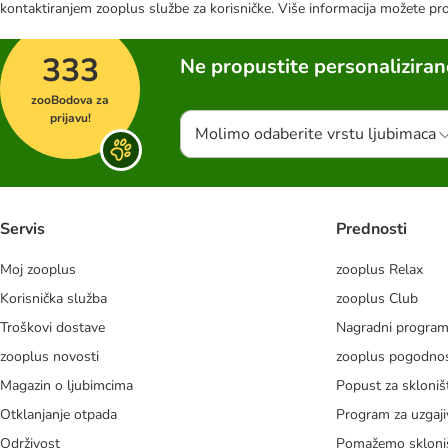
kontaktiranjem zooplus službe za korisničke. Više informacija možete pr
333
Ne propustite personalizira
zooBodova za
prijavu!
Molimo odaberite vrstu ljubimaca
Servis
Prednosti
Moj zooplus
zooplus Relax
Korisnička služba
zooplus Club
Troškovi dostave
Nagradni progra
zooplus novosti
zooplus pogodnos
Magazin o ljubimcima
Popust za skloniš
Otklanjanje otpada
Program za uzgaji
Održivost
Pomažemo skloni