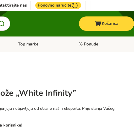
taktirajte nas
Ponovno naručite
Košarica
Top marke
% Ponude
Pregled kategorija: + VET hrana
Pregled kategorija: Top marke
ože „White Infinity”
jenjuju i objavljuju od strane naših eksperta. Prije slanja Vašeg
a korisnike!