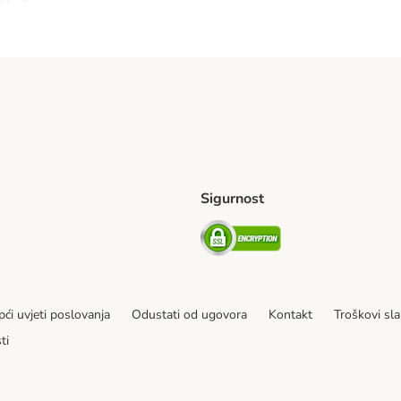
Sigurnost
ping Method
erseas Shipping Method
Security
ći uvjeti poslovanja
Odustati od ugovora
Kontakt
Troškovi sla
ti