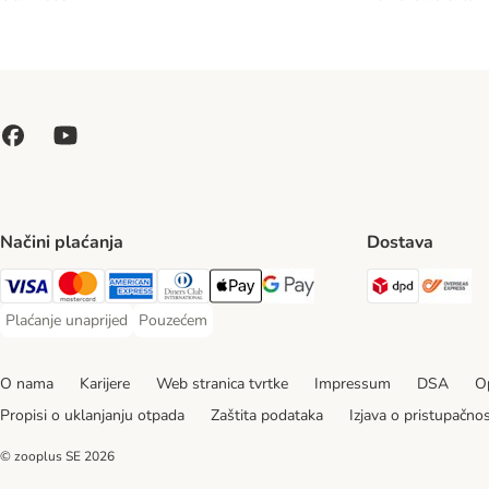
Načini plaćanja
Dostava
DPD Ship
Ov
Visa Payment Method
MasterCard Payment Method
American Express Payment Method
Diners Club Payment Method
Payment Method
Google pay Payment Method
Plaćanje unaprijed
Pouzećem
Plaćanje unaprijed Payment Method
Pouzećem Payment Method
O nama
Karijere
Web stranica tvrtke
Impressum
DSA
Op
Propisi o uklanjanju otpada
Zaštita podataka
Izjava o pristupačnos
© zooplus SE
2026