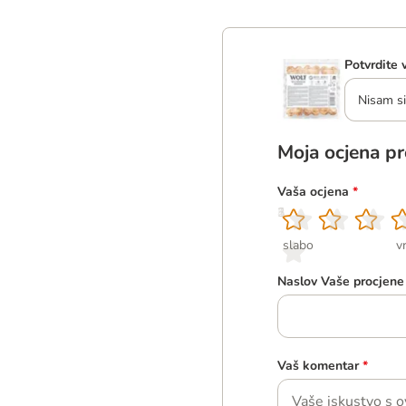
Potvrdite 
Nisam si
Moja ocjena p
Vaša ocjena
*
1
2
3
4
5
slabo
v
Naslov Vaše procjene
Vaš komentar
*