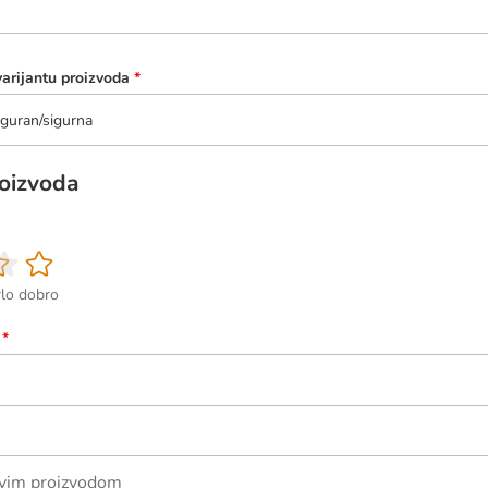
varijantu proizvoda
*
guran/sigurna
roizvoda
rlo dobro
*