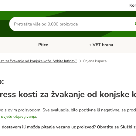
Kon
Traži
proizvode
Ptice
+ VET hrana
: Mačke
Pregled kategorija: Male životinje
Pregled kategorija: Ptice
ti za žvakanje od konjske kože „White Infinity”
Ocjena kupaca
o:
ess kosti za žvakanje od konjske k
o s ovim proizvodom. Sve evaluacije, bilo pozitivne ili negativne, se proci
e
uvjete objavljivanja
.
 dostavom ili možda pitanje vezano uz proizvod? Obratite se Službi z