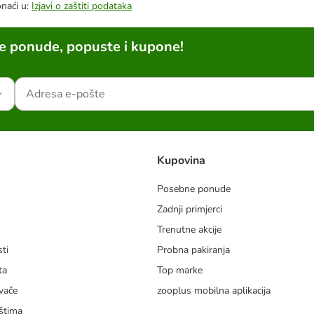
onaći u:
Izjavi o zaštiti podataka
ne ponude, popuste i kupone!
Kupovina
Posebne ponude
Zadnji primjerci
m
Trenutne akcije
ti
Probna pakiranja
ta
Top marke
vače
zooplus mobilna aplikacija
štima