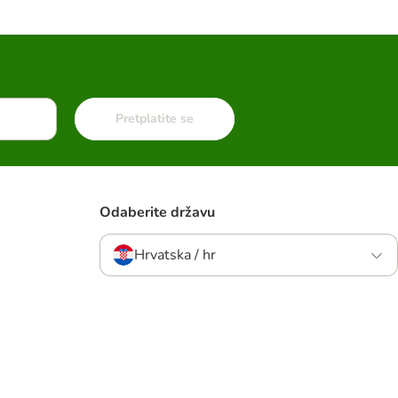
Pretplatite se
Odaberite državu
Hrvatska / hr