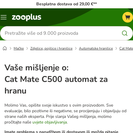
Besplatna dostava od 29,00 €**
Izbornik
Traži
proizvode
Mačke
Zdjelice, pojilice i hranilice
Automatske hranilice
Cat Mat
Vaše mišljenje o:
Cat Mate C500 automat za
hranu
Molimo Vas, opišite svoje iskustvo s ovim proizvodom. Sve
evaluacije, bilo pozitivne ili negativne, se procijenjuju i objavljuju od
strane naših eksperta. Prije slanja Vašeg mišljenja, molimo
pročitajte naše
uvjete objavljivanja
.
Imate problema s narudžbom ili dostavom ili možda pitanje