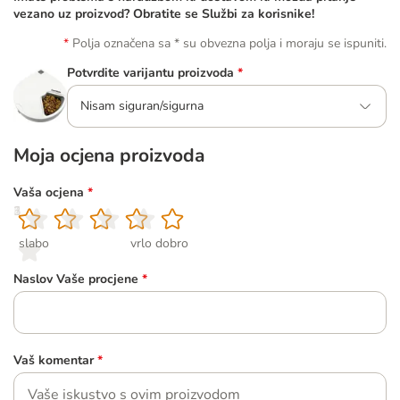
vezano uz proizvod? Obratite se Službi za korisnike!
Polja označena sa * su obvezna polja i moraju se ispuniti.
Potvrdite varijantu proizvoda
*
Nisam siguran/sigurna
Moja ocjena proizvoda
Vaša ocjena
*
1
2
3
4
5
slabo
vrlo dobro
Naslov Vaše procjene
*
Vaš komentar
*