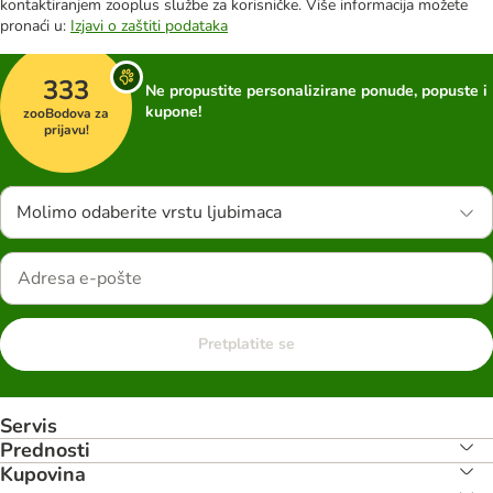
kontaktiranjem zooplus službe za korisničke. Više informacija možete
pronaći u:
Izjavi o zaštiti podataka
333
Ne propustite personalizirane ponude, popuste i
kupone!
zooBodova za
prijavu!
Molimo odaberite vrstu ljubimaca
Pretplatite se
Servis
Prednosti
Kupovina