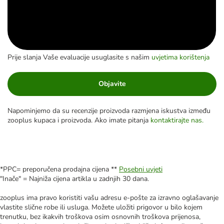
Prije slanja Vaše evaluacije usuglasite s našim
uvjetima korištenja
Objavite
Napominjemo da su recenzije proizvoda razmjena iskustva između
zooplus kupaca i proizvoda. Ako imate pitanja
kontaktirajte nas.
*PPC= preporučena prodajna cijena **
Posebni uvjeti
"Inače" = Najniža cijena artikla u zadnjih 30 dana.
zooplus ima pravo koristiti vašu adresu e-pošte za izravno oglašavanje
vlastite slične robe ili usluga. Možete uložiti prigovor u bilo kojem
trenutku, bez ikakvih troškova osim osnovnih troškova prijenosa,