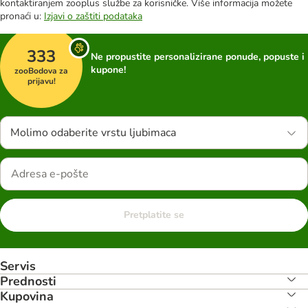
kontaktiranjem zooplus službe za korisničke. Više informacija možete
pronaći u:
Izjavi o zaštiti podataka
333
Ne propustite personalizirane ponude, popuste i
kupone!
zooBodova za
prijavu!
Molimo odaberite vrstu ljubimaca
Pretplatite se
Servis
Prednosti
Kupovina