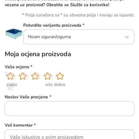
vezano uz proizvod? Obratite se Službi za korisnike!
Polja označena sa * su obvezna polja i moraju se ispuniti.
Potvrdite varijantu proizvoda
*
Nisam siguran/sigurna
Moja ocjena proizvoda
Vaša ocjena
*
1
2
3
4
5
slabo
vrlo dobro
Naslov Vaše procjene
*
Vaš komentar
*