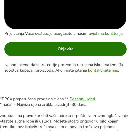
Prije slanja Vaše evaluacije usuglasite s našim
uvjetima korištenja
Objavite
Napominjemo da su recenzije proizvoda razmjena iskustva između
zooplus kupaca i proizvoda. Ako imate pitanja
kontaktirajte nas.
*PPC= preporučena prodajna cijena **
Posebni uvjeti
"Inače" = Najniža cijena artikla u zadnjih 30 dana.
zooplus ima pravo koristiti vašu adresu e-pošte za izravno oglašavanje
vlastite slične robe ili usluga. Možete uložiti prigovor u bilo kojem
trenutku, bez ikakvih troškova osim osnovnih troškova prijenosa,