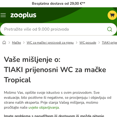
Besplatna dostava od 29,00 €**
Izbornik
Traži
proizvode
Mačke
WC za mačke i proizvodi za njegu
WC posude
TIAKI prij
Vaše mišljenje o:
TIAKI prijenosni WC za mačke
Tropical
Molimo Vas, opišite svoje iskustvo s ovim proizvodom. Sve
evaluacije, bilo pozitivne ili negativne, se procijenjuju i objavljuju od
strane naših eksperta. Prije slanja Vašeg mišljenja, molimo
pročitajte naše
uvjete objavljivanja
.
Imate problema s narudžbom ili dostavom ili možda pitanje