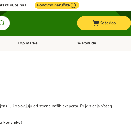
taktirajte nas
Ponovno naručite
Košarica
Top marke
% Ponude
Pregled kategorija: + VET hrana
Pregled kategorija: Top marke
jenjuju i objavljuju od strane naših eksperta. Prije slanja Vašeg
a korisnike!