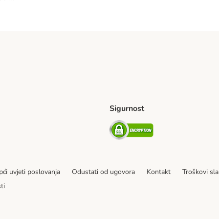
Sigurnost
ping Method
erseas Shipping Method
Security
ći uvjeti poslovanja
Odustati od ugovora
Kontakt
Troškovi sla
ti