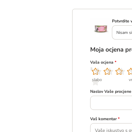
Potvrdite 
Nisam si
Moja ocjena p
Vaša ocjena
*
1
2
3
4
5
slabo
v
Naslov Vaše procjene
Vaš komentar
*