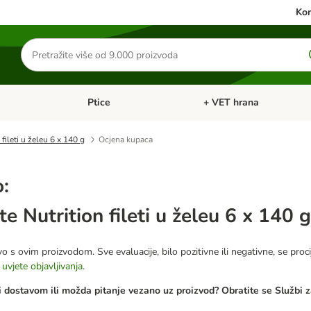
Kon
Traži
proizvode
Ptice
+ VET hrana
: Mačke
Pregled kategorija: Male životinje
Pregled kategorija: Ptice
fileti u želeu 6 x 140 g
Ocjena kupaca
o:
e Nutrition fileti u želeu 6 x 140 g
o s ovim proizvodom. Sve evaluacije, bilo pozitivne ili negativne, se proci
e
uvjete objavljivanja
.
 dostavom ili možda pitanje vezano uz proizvod? Obratite se Službi z