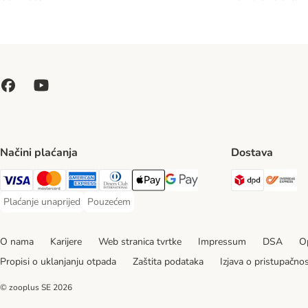
Načini plaćanja
Dostava
DPD Ship
Ov
Visa Payment Method
MasterCard Payment Method
American Express Payment Method
Diners Club Payment Method
Payment Method
Google pay Payment Method
Plaćanje unaprijed
Pouzećem
Plaćanje unaprijed Payment Method
Pouzećem Payment Method
O nama
Karijere
Web stranica tvrtke
Impressum
DSA
Op
Propisi o uklanjanju otpada
Zaštita podataka
Izjava o pristupačnos
© zooplus SE
2026