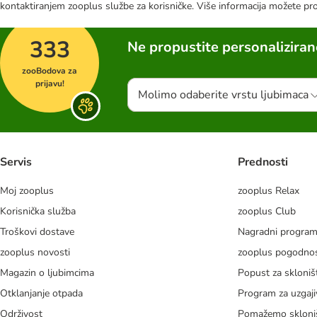
kontaktiranjem zooplus službe za korisničke. Više informacija možete pr
333
Ne propustite personalizira
zooBodova za
prijavu!
Molimo odaberite vrstu ljubimaca
Servis
Prednosti
Moj zooplus
zooplus Relax
Korisnička služba
zooplus Club
Troškovi dostave
Nagradni progra
zooplus novosti
zooplus pogodnos
Magazin o ljubimcima
Popust za skloniš
Otklanjanje otpada
Program za uzgaji
Održivost
Pomažemo skloni