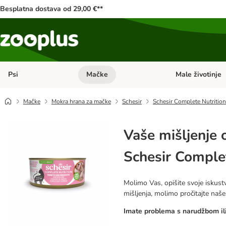
Besplatna dostava od 29,00 €**
Psi
Mačke
Male životinje
Pregled kategorija: Psi
Pregled kategorija
Mačke
Mokra hrana za mačke
Schesir
Schesir Complete Nutrition 
Vaše mišljenje 
Schesir Complet
Molimo Vas, opišite svoje iskustv
mišljenja, molimo pročitajte naš
Imate problema s narudžbom ili