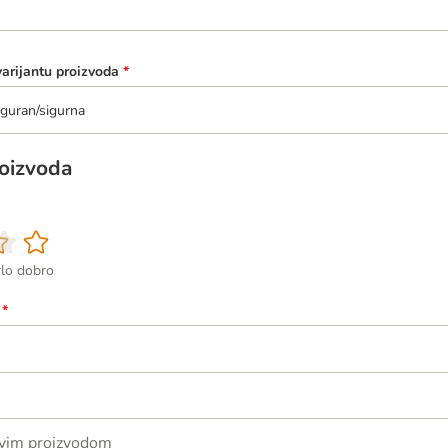
varijantu proizvoda
*
guran/sigurna
roizvoda
rlo dobro
*