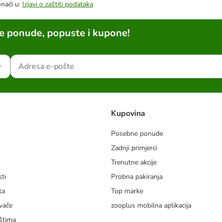
onaći u:
Izjavi o zaštiti podataka
ne ponude, popuste i kupone!
Kupovina
Posebne ponude
Zadnji primjerci
m
Trenutne akcije
ti
Probna pakiranja
ta
Top marke
vače
zooplus mobilna aplikacija
štima