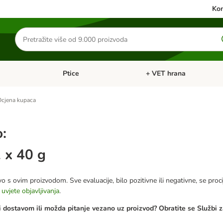
Kon
Traži
proizvode
Ptice
+ VET hrana
: Mačke
Pregled kategorija: Male životinje
Pregled kategorija: Ptice
cjena kupaca
o:
 x 40 g
o s ovim proizvodom. Sve evaluacije, bilo pozitivne ili negativne, se proci
e
uvjete objavljivanja
.
 dostavom ili možda pitanje vezano uz proizvod? Obratite se Službi z