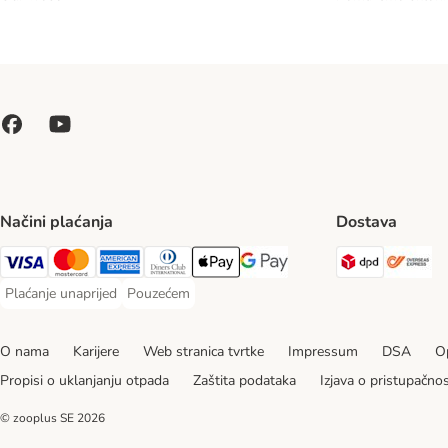
Načini plaćanja
Dostava
DPD Ship
Ov
Visa Payment Method
MasterCard Payment Method
American Express Payment Method
Diners Club Payment Method
Payment Method
Google pay Payment Method
Plaćanje unaprijed
Pouzećem
Plaćanje unaprijed Payment Method
Pouzećem Payment Method
O nama
Karijere
Web stranica tvrtke
Impressum
DSA
Op
Propisi o uklanjanju otpada
Zaštita podataka
Izjava o pristupačnos
© zooplus SE
2026