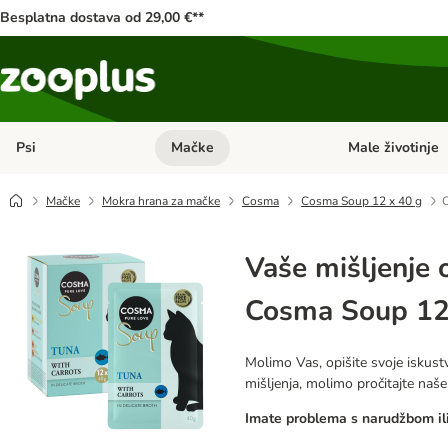
Besplatna dostava od 29,00 €**
Psi
Mačke
Male životinje
Pregled kategorija: Psi
Pregled kategorija
Mačke
Mokra hrana za mačke
Cosma
Cosma Soup 12 x 40 g
O
Vaše mišljenje 
Cosma Soup 12
Molimo Vas, opišite svoje iskustv
mišljenja, molimo pročitajte naš
Imate problema s narudžbom ili