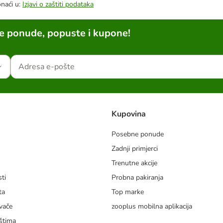
onaći u:
Izjavi o zaštiti podataka
ne ponude, popuste i kupone!
Kupovina
Posebne ponude
Zadnji primjerci
m
Trenutne akcije
ti
Probna pakiranja
ta
Top marke
vače
zooplus mobilna aplikacija
štima