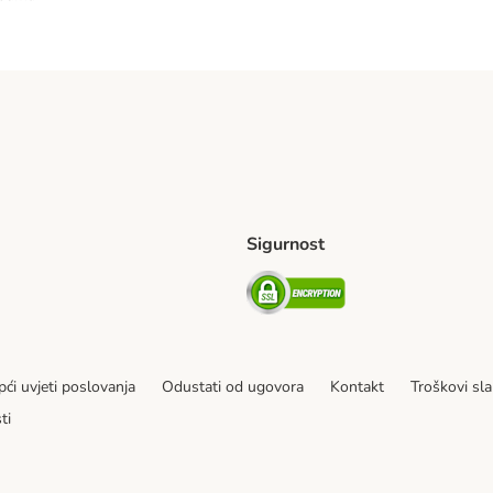
Sigurnost
ping Method
erseas Shipping Method
Security
ći uvjeti poslovanja
Odustati od ugovora
Kontakt
Troškovi sla
ti