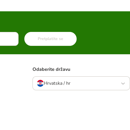
Pretplatite se
Odaberite državu
Hrvatska / hr