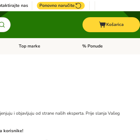
taktirajte nas
Ponovno naručite
Košarica
Top marke
% Ponude
Pregled kategorija: + VET hrana
Pregled kategorija: Top marke
jenjuju i objavljuju od strane naših eksperta. Prije slanja Vašeg
a korisnike!