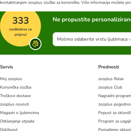
kontaktiranjem zooplus službe za korisničke. Više informacija možete pr
333
Ne propustite personalizira
zooBodova za
prijavu!
Molimo odaberite vrstu ljubimaca
Servis
Prednosti
Moj zooplus
zooplus Relax
Korisnička služba
zooplus Club
Troškovi dostave
Nagradni progra
zooplus novosti
zooplus pogodnos
Magazin o ljubimcima
Popust za skloniš
Otklanjanje otpada
Program za uzgaji
Održivost
Pomažemo skloni