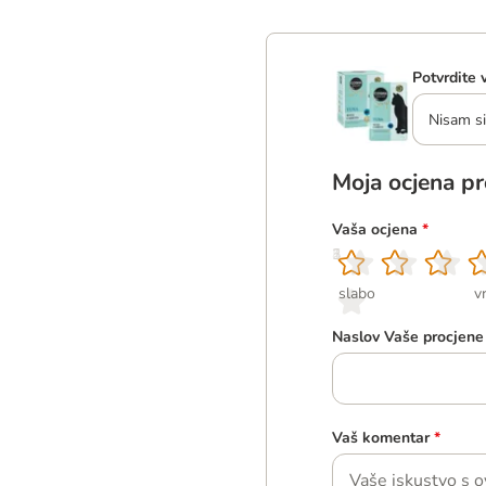
Potvrdite 
Nisam si
Moja ocjena p
Vaša ocjena
*
1
2
3
4
5
slabo
v
Naslov Vaše procjene
Vaš komentar
*