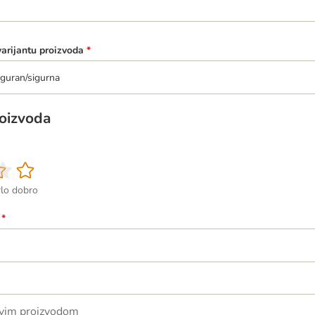
varijantu proizvoda
*
guran/sigurna
roizvoda
rlo dobro
*