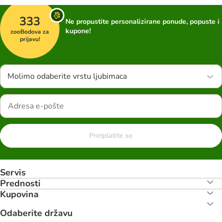
333
Ne propustite personalizirane ponude, popuste i
kupone!
zooBodova za
prijavu!
Molimo odaberite vrstu ljubimaca
Pretplatite se
Servis
Prednosti
Kupovina
Odaberite državu