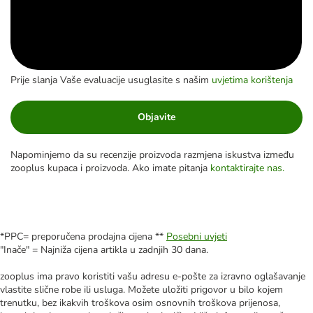
Prije slanja Vaše evaluacije usuglasite s našim
uvjetima korištenja
Objavite
Napominjemo da su recenzije proizvoda razmjena iskustva između
zooplus kupaca i proizvoda. Ako imate pitanja
kontaktirajte nas.
*PPC= preporučena prodajna cijena **
Posebni uvjeti
"Inače" = Najniža cijena artikla u zadnjih 30 dana.
zooplus ima pravo koristiti vašu adresu e-pošte za izravno oglašavanje
vlastite slične robe ili usluga. Možete uložiti prigovor u bilo kojem
trenutku, bez ikakvih troškova osim osnovnih troškova prijenosa,