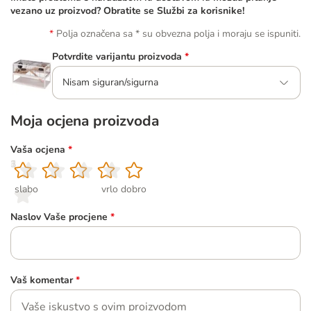
vezano uz proizvod? Obratite se Službi za korisnike!
Polja označena sa * su obvezna polja i moraju se ispuniti.
Potvrdite varijantu proizvoda
*
Nisam siguran/sigurna
Moja ocjena proizvoda
Vaša ocjena
*
1
2
3
4
5
slabo
vrlo dobro
Naslov Vaše procjene
*
Vaš komentar
*