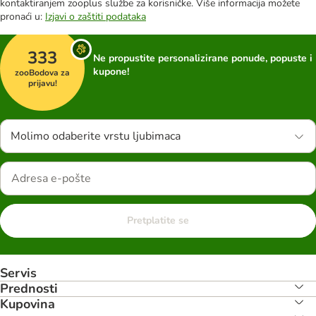
kontaktiranjem zooplus službe za korisničke. Više informacija možete
pronaći u:
Izjavi o zaštiti podataka
333
Ne propustite personalizirane ponude, popuste i
kupone!
zooBodova za
prijavu!
Molimo odaberite vrstu ljubimaca
Pretplatite se
Servis
Prednosti
Kupovina