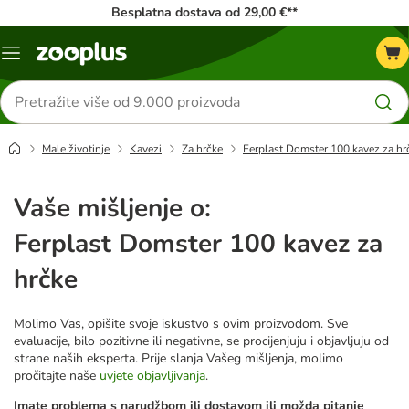
Besplatna dostava od 29,00 €**
Izbornik
Traži
proizvode
Male životinje
Kavezi
Za hrčke
Ferplast Domster 100 kavez za hr
Vaše mišljenje o:
Ferplast Domster 100 kavez za
hrčke
Molimo Vas, opišite svoje iskustvo s ovim proizvodom. Sve
evaluacije, bilo pozitivne ili negativne, se procijenjuju i objavljuju od
strane naših eksperta. Prije slanja Vašeg mišljenja, molimo
pročitajte naše
uvjete objavljivanja
.
Imate problema s narudžbom ili dostavom ili možda pitanje